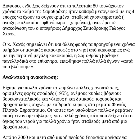
Διάφορες ενδείξεις δείχνουν ότι τα τελευταία 80 τουλάχιστον
χρόνια το κλίμα της Σαμοθράκης ήταν καθαρά μεσογειακό με τις 4
εποχές να έχουν τα συγκεκριμένα σταθερά χαρακτηριστικά (
άνοιξη -καλοκαίρι – φθινόπωρο – χειμώνας), αναφέρει σε
ανακοίνωση του ο υποψήφιος Δήμαρχος Σαμοθράκης Γιώργος
Χανός.
Ο κ. Χανός σημειώνει ότι και άλλες φορές τα προηγούμενα χρόνια
υπήρξαν σημαντικές καταστροφές στο νησί από κακοκαιρίες ενώ
με την περσινή μεγάλη κακοκαιρία, η Σαμοθράκη βρέθηκε
πανελλαδικά στο επίκεντρο, ειπώθηκαν πολλά αλλά έγιναν «αυτά
που βλέπουμε».
Αναλυτικά η ανακοίνωση:
Είχαμε για πολλά χρόνια το χειμώνα πολλές χιονοπτώσεις,
ορισμένες φορές σφοδρές (1955), ανέμους κυρίως βόρειους –
βορειοανατολικούς και νότιους ή και δυτικούς ισχυρούς και
βροχοπτώσεις συχνές με επίδραση κυρίως στα ρέματα Φονιάς –
Πλατιά- Ξηροπόταμο. Οι κοίτες των υπολοίπων πολλών ρεμάτων
παρέμειναν αμετάβλητες για πολλά χρόνια, κάτι που δείχνει ότι ο
όγκος του νερού για πολλά χρόνια ήταν σταθερός μετά από μια
βροχόπτωση.
Από το 2000 και μετά από μικρή περίοδο ξηρασίας αρχίσαν να