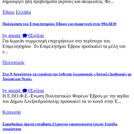
δημιουργεί ήδη προβλήματα γκρίνιες και ακυρώσεις. Φε...
Έβρος
Ελλάδα
Πρόσκληση του Επιμελητηρίου Έβρου για συμμετοχή στην 90η ΔΕΘ
by gnomi
0
Σχόλια
Για δωρεάν συμμετοχή επιχειρήσεων στο περίπτερο του
Επιμελητηρίου Το Επιμελητήριο Έβρου προσκαλεί τα μέλη του
ν...
Πολιτισμός
Στις 9 Αυγούστου τα εγκαίνια της έκθεσης ζωγραφικής «Αστικές Διαδρομές με
Χρώμα και Νερό»
by gnomi
0
Σχόλια
Η Ε.ΠΟ.Φ.Ε.-Ένωση Πολιτιστικών Φορέων Έβρου με την αιγίδα
του Δήμου Αλεξανδρούπολης προσκαλεί να το κοινό στην Έ...
Κοινωνία
Σαμοθράκη: άμεση επέμβαση 21χρονου ναυαγοσώστη έσωσε Ιταλίδα
τουρίστρια