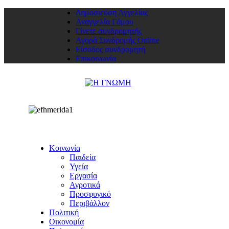
Δημοσιεύση Αγγελίας
Αναγγελία Γάμου
Γίνετε συνδρομητής
Αγορά Συνδρομής Online
Είσοδος συνδρομητή
Επικοινωνία
Κοινωνία
Παιδεία
Υγεία
Εργασία
Αγροτικά
Προσφυγικό
Περιβάλλον
Πολιτική
Οικονομία