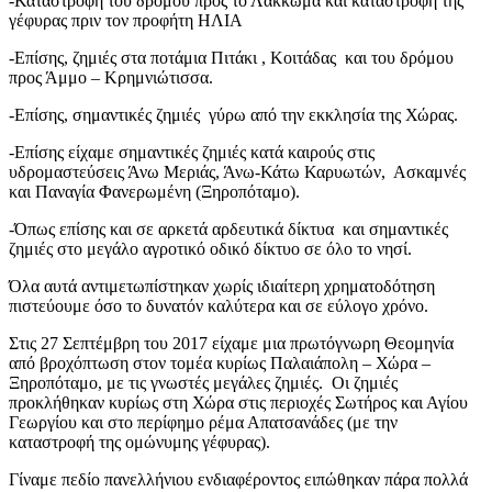
-Καταστροφή του δρόμου προς το Λάκκωμα και καταστροφή της
γέφυρας πριν τον προφήτη ΗΛΙΑ
-Επίσης, ζημιές στα ποτάμια Πιτάκι , Κοιτάδας και του δρόμου
προς Άμμο – Κρημνιώτισσα.
-Επίσης, σημαντικές ζημιές γύρω από την εκκλησία της Χώρας.
-Επίσης είχαμε σημαντικές ζημιές κατά καιρούς στις
υδρομαστεύσεις Άνω Μεριάς, Άνω-Κάτω Καρυωτών, Ασκαμνές
και Παναγία Φανερωμένη (Ξηροπόταμο).
-Όπως επίσης και σε αρκετά αρδευτικά δίκτυα και σημαντικές
ζημιές στο μεγάλο αγροτικό οδικό δίκτυο σε όλο το νησί.
Όλα αυτά αντιμετωπίστηκαν χωρίς ιδιαίτερη χρηματοδότηση
πιστεύουμε όσο το δυνατόν καλύτερα και σε εύλογο χρόνο.
Στις 27 Σεπτέμβρη του 2017 είχαμε μια πρωτόγνωρη Θεομηνία
από βροχόπτωση στον τομέα κυρίως Παλαιάπολη – Χώρα –
Ξηροπόταμο, με τις γνωστές μεγάλες ζημιές. Οι ζημιές
προκλήθηκαν κυρίως στη Χώρα στις περιοχές Σωτήρος και Αγίου
Γεωργίου και στο περίφημο ρέμα Απατσανάδες (με την
καταστροφή της ομώνυμης γέφυρας).
Γίναμε πεδίο πανελλήνιου ενδιαφέροντος ειπώθηκαν πάρα πολλά