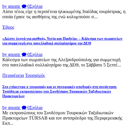
by gnomi
0
Σχόλια
Αίσιο τέλος είχε η περιπέτεια ηλικιωμένης Ιταλίδας τουρίστριας, η
οποία έχασε τις αισθήσεις της ενώ κολυμπούσε σ...
Έβρος
«Δώστε λεφτά για μισθούς, Υγεία και Παιδεία» – Κάλεσμα των σωματείων
για συμμετοχή στο πανελλαδικό συλλαλητήριο της ΔΕΘ
by gnomi
0
Σχόλια
Κάλεσμα των σωματείων της Αλεξανδρούπολης για συμμετοχή
στο πανελλαδικό συλλαλητήριο της ΔΕΘ, το Σάββατο 5 Σεπτέ...
Περιφέρεια
Τουρισμός
Στο επίκεντρο ο τουρισμός και οι συνοριακές υποδομές στη συνάντηση
Τοψίδη με εκπροσώπους του Συνδέσμου Τουρκικών Ταξιδιωτικών
Πρακτορείων
by gnomi
0
Σχόλια
Με εκπροσώπους του Συνδέσμου Τουρκικών Ταξιδιωτικών
Πρακτορείων TÜRSAB και τον αντιπρόεδρο της Περιφερειακής
Εκπ...