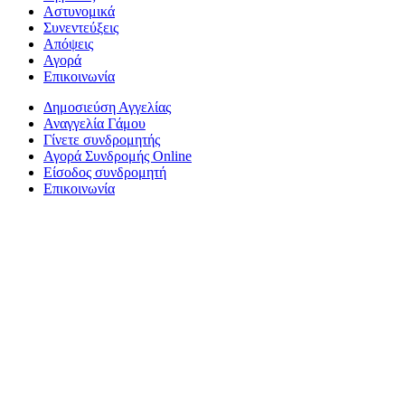
Αστυνομικά
Συνεντεύξεις
Απόψεις
Αγορά
Επικοινωνία
Δημοσιεύση Αγγελίας
Αναγγελία Γάμου
Γίνετε συνδρομητής
Αγορά Συνδρομής Online
Είσοδος συνδρομητή
Επικοινωνία