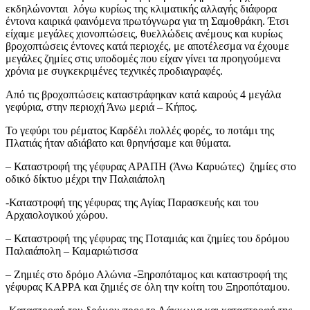
εκδηλώνονται λόγω κυρίως της κλιματικής αλλαγής διάφορα
έντονα καιρικά φαινόμενα πρωτόγνωρα για τη Σαμοθράκη. Έτσι
είχαμε μεγάλες χιονοπτώσεις, θυελλώδεις ανέμους και κυρίως
βροχοπτώσεις έντονες κατά περιοχές, με αποτέλεσμα να έχουμε
μεγάλες ζημίες στις υποδομές που είχαν γίνει τα προηγούμενα
χρόνια με συγκεκριμένες τεχνικές προδιαγραφές.
Από τις βροχοπτώσεις καταστράφηκαν κατά καιρούς 4 μεγάλα
γεφύρια, στην περιοχή Άνω μεριά – Κήπος.
Το γεφύρι του ρέματος Καρδέλι πολλές φορές, το ποτάμι της
Πλατιάς ήταν αδιάβατο και θρηνήσαμε και θύματα.
– Καταστροφή της γέφυρας ΑΡΑΠΗ (Άνω Καρυώτες) ζημίες στο
οδικό δίκτυο μέχρι την Παλαιάπολη
-Καταστροφή της γέφυρας της Αγίας Παρασκευής και του
Αρχαιολογικού χώρου.
– Καταστροφή της γέφυρας της Ποταμιάς και ζημίες του δρόμου
Παλαιάπολη – Καμαριώτισσα
– Ζημιές στο δρόμο Αλώνια -Ξηροπόταμος και καταστροφή της
γέφυρας ΚΑΡΡΑ και ζημιές σε όλη την κοίτη του Ξηροπόταμου.