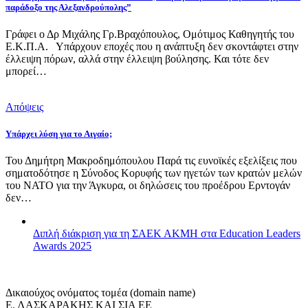
παράδοξο της Αλεξανδρούπολης”
Γράφει ο Δρ Μιχάλης Γρ.Βραχόπουλος, Ομότιμος Καθηγητής του
Ε.Κ.Π.Α. Υπάρχουν εποχές που η ανάπτυξη δεν σκοντάφτει στην
έλλειψη πόρων, αλλά στην έλλειψη βούλησης. Και τότε δεν
μπορεί…
Απόψεις
Υπάρχει λύση για το Αιγαίο;
Του Δημήτρη Μακροδημόπουλου Παρά τις ευνοϊκές εξελίξεις που
σηματοδότησε η Σύνοδος Κορυφής των ηγετών των κρατών μελών
του ΝΑΤΟ για την Άγκυρα, οι δηλώσεις του προέδρου Ερντογάν
δεν…
Διπλή διάκριση για τη ΣΑΕΚ ΑΚΜΗ στα Education Leaders
Awards 2025
Δικαιούχος ονόματος τομέα (domain name)
Ε. ΛΑΣΚΑΡΑΚΗΣ ΚΑΙ ΣΙΑ ΕΕ