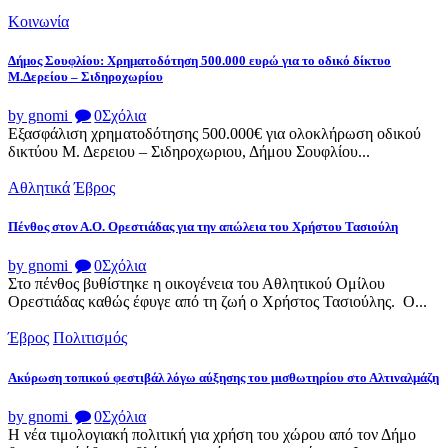
Κοινωνία
Δήμος Σουφλίου: Χρηματοδότηση 500.000 ευρώ για το οδικό δίκτυο
Μ.Δερείου – Σιδηροχωρίου
by gnomi
0
Σχόλια
Εξασφάλιση χρηματοδότησης 500.000€ για ολοκλήρωση οδικού
δικτύου Μ. Δερειου – Σιδηροχωριου, Δήμου Σουφλίου...
Αθλητικά
Έβρος
Πένθος στον Α.Ο. Ορεστιάδας για την απώλεια του Χρήστου Τασιούλη
by gnomi
0
Σχόλια
Στο πένθος βυθίστηκε η οικογένεια του Αθλητικού Ομίλου
Ορεστιάδας καθώς έφυγε από τη ζωή ο Χρήστος Τασιούλης. Ο...
Έβρος
Πολιτισμός
Ακύρωση τοπικού φεστιβάλ λόγω αύξησης του μισθωτηρίου στο Αλτιναλμάζη
by gnomi
0
Σχόλια
Η νέα τιμολογιακή πολιτική για χρήση του χώρου από τον Δήμο