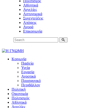
Πολιτισμός
Αθλητικά
Αγγελίες
Αστυνομικά
Συνεντεύξεις
Απόψεις
Αγορά
Επικοινωνία
Κοινωνία
Παιδεία
Υγεία
Εργασία
Αγροτικά
Προσφυγικό
Περιβάλλον
Πολιτική
Οικονομία
Πολιτισμός
Αθλητικά
Αγγελίες