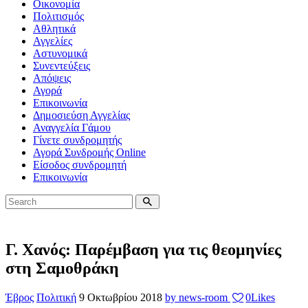
Οικονομία
Πολιτισμός
Αθλητικά
Αγγελίες
Αστυνομικά
Συνεντεύξεις
Απόψεις
Αγορά
Επικοινωνία
Δημοσιεύση Αγγελίας
Αναγγελία Γάμου
Γίνετε συνδρομητής
Αγορά Συνδρομής Online
Είσοδος συνδρομητή
Επικοινωνία
Γ. Χανός: Παρέμβαση για τις θεομηνίες
στη Σαμοθράκη
Έβρος
Πολιτική
9 Οκτωβρίου 2018
by news-room
0
Likes