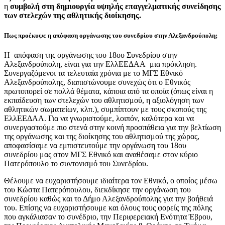
η
συμβολή στη δημιουργία υψηλής επαγγελματικής συνείδησης
των στελεχών της αθλητικής διοίκησης.
Πως προέκυψε η απόφαση οργάνωσης του συνεδρίου στην Αλεξανδρούπολη;
Η απόφαση της οργάνωσης του 18ου Συνεδρίου στην
Αλεξανδρούπολη, είναι για την ΕλλΕΕΔΑΑ μια πρόκληση.
Συνεργαζόμενοι τα τελευταία χρόνια με το ΜΓΣ Εθνικό
Αλεξανδρούπολης, διαπιστώνουμε συνεχώς ότι ο Εθνικός
πρωτοπορεί σε πολλά θέματα, κάποια από τα οποία (όπως είναι η
εκπαίδευση των στελεχών του αθλητισμού, η αξιολόγηση των
αθλητικών σωματείων, κλπ.), συμπίπτουν με τους σκοπούς της
ΕλλΕΕΔΑΑ. Για να γνωριστούμε, λοιπόν, καλύτερα και να
συνεργαστούμε πιο στενά στην κοινή προσπάθεια για την βελτίωση
της οργάνωσης και της διοίκησης του αθλητισμού της χώρας,
αποφασίσαμε να εμπιστευτούμε την οργάνωση του 18ου
συνεδρίου μας στον ΜΓΣ Εθνικό και αναθέσαμε στον κύριο
Πατερόπουλο το συντονισμό του Συνεδρίου.
Θέλουμε να ευχαριστήσουμε ιδιαίτερα τον Εθνικό, ο οποίος μέσω
του Κώστα Πατερόπουλου, διεκδίκησε την οργάνωση του
συνεδρίου καθώς και το Δήμο Αλεξανδρούπολης για την βοήθειά
του. Επίσης να ευχαριστήσουμε και όλους τους φορείς της πόλης
που αγκάλιασαν το συνέδριο, την Περιφερειακή Ενότητα Έβρου,