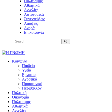
Πολιτισμός
Αθλητικά
Αγγελίες
Αστυνομικά
Συνεντεύξεις
Απόψεις
Αγορά
Επικοινωνία
Κοινωνία
Παιδεία
Υγεία
Εργασία
Αγροτικά
Προσφυγικό
Περιβάλλον
Πολιτική
Οικονομία
Πολιτισμός
Αθλητικά
Αγγελίες