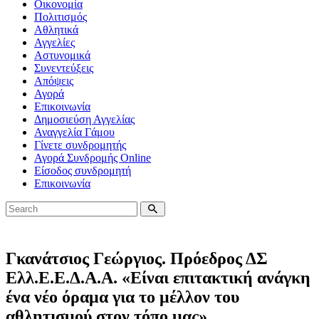
Οικονομία
Πολιτισμός
Αθλητικά
Αγγελίες
Αστυνομικά
Συνεντεύξεις
Απόψεις
Αγορά
Επικοινωνία
Δημοσιεύση Αγγελίας
Αναγγελία Γάμου
Γίνετε συνδρομητής
Αγορά Συνδρομής Online
Είσοδος συνδρομητή
Επικοινωνία
Γκανάτσιος Γεώργιος. Πρόεδρος ΔΣ
Ελλ.Ε.Ε.Δ.Α.Α. «Είναι επιτακτική ανάγκη
ένα νέο όραμα για το μέλλον του
αθλητισμού στον τόπο μας»