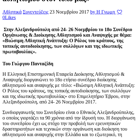
Αθλητικά
Συνεντεύξεις
23 Νοεμβρίου 2017
by Η Γνωμη
0
Likes
Στην Αλεξανδρούπολη από 24- 26 Νοεμβρίου το 18ο Συνέδριο
Οργάνωσης & Διοίκησης Αθλητισμού και Αναψυχής με θέμα:
«Βιώσιμη Αθλητική Ανάπτυξη: Ο Ρόλος του κράτους, της
τοπικής αυτοδιοίκησης, των συλλόγων και της ιδιωτικής
πρωτοβουλίας».
Του Γιώργου Πανταζίδη
Η Ελληνική Επιστημονική Εταιρεία Διοίκησης Αθλητισμού &
Αναψυχής διοργανώνει το 18ο ετήσιο συνέδριο διοίκησης
αθλητισμού και αναψυχής με τίτλο: «Βιώσιμη Αθλητική Ανάπτυξη:
Ο Ρόλος του κράτους, της τοπικής αυτοδιοίκησης, των συλλόγων
και της ιδιωτικής πρωτοβουλίας» στο Επιμελητήριο Έβρου, στην
Αλεξανδρούπολη, από 24- 26 Νοεμβρίου 2017.
Συνδιοργανωτής του Συνεδρίου είναι ο Εθνικός Αλεξανδρούπολης,
ο οποίος γιορτάζει τα 90 χρόνια από την ίδρυσή του. H διοργάνωση
του συνεδρίου έχει ως στόχο την προβολή των ερευνητικών
δραστηριοτήτων και τεχνικών στην οργάνωση και διοίκηση του
αθλητισμού και αναψυχής στην Ελλάδα και το εξωτερικό, τη