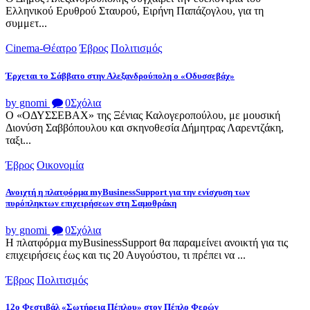
Ελληνικού Ερυθρού Σταυρού, Ειρήνη Παπάζογλου, για τη
συμμετ...
Cinema-Θέατρο
Έβρος
Πολιτισμός
Έρχεται το Σάββατο στην Αλεξανδρούπολη ο «Οδυσσεβάχ»
by gnomi
0
Σχόλια
Ο «ΟΔΥΣΣΕΒΑΧ» της Ξένιας Καλογεροπούλου, με μουσική
Διονύση Σαββόπουλου και σκηνοθεσία Δήμητρας Λαρεντζάκη,
ταξι...
Έβρος
Οικονομία
Ανοιχτή η πλατφόρμα myBusinessSupport για την ενίσχυση των
πυρόπληκτων επιχειρήσεων στη Σαμοθράκη
by gnomi
0
Σχόλια
Η πλατφόρμα myBusinessSupport θα παραμείνει ανοικτή για τις
επιχειρήσεις έως και τις 20 Αυγούστου, τι πρέπει να ...
Έβρος
Πολιτισμός
12ο Φεστιβάλ «Σωτήρεια Πέπλου» στον Πέπλο Φερών