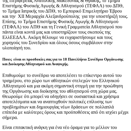
της Περιφέρειας Ανατολικής Μακεδονίας & Θράκης, το Τμήμα
Επιστήμης Φυσικής Αγωγής & Αθλητισμού (ΤΕΦΑΑ) του ΔΠΘ,
το Τμήμα Ιατρικής του ΔΠΘ, το Εμπορικό Επιμελητήριο Έβρου
και την ΧΙΙ Μεραρχία Αλεξανδρούπολης για την υποστήριξή τους.
Επίσης, το Τμήμα Επιστήμης Φυσικής Αγωγής & Αθλητισμού
(ΤΕΦΑΑ) του ΑΠΘ και τη Γενική Γραμματεία Αθλητισμού που
πάντα είναι κοντά μας και υποστηρίζουν τους σκοπούς της
ΕλλΕΕΔΑΑ. Ακόμη θέλουμε να ευχαριστήσουμε και τους
χορηγούς του Συνεδρίου και όλους όσους συμβάλουν στην
υλοποίησή του.
Ποιες είναι οι προσδοκίες σας για το 18 Πανελλήνιο Συνέδριο Οργάνωσης
και Διοίκησης Αθλητισμού και Αναψυχής.
Επιθυμούμε το συνέδριο να αποτελέσει το επίκεντρο αυτού του
τριημέρου, στο χώρο των αθλητικών στελεχών του Ελληνικού
Αθλητισμού και μια ακόμη σημαντική στιγμή για την προώθηση
της Οργάνωσης και διοίκησης του αθλητισμού στη χώρα μας.
Θεωρούμε ότι μπορεί να οδηγήσει σε ουσιαστικά και χρήσιμα
αποτελέσματα και να αναπτυχθούν πολιτικές επίλυσης των
προβλημάτων και δημιουργίας νέων δράσεων σε πολλαπλά
επίπεδα με καλύτερες όρους και προϋποθέσεις από ότι ισχύει μέχρι
σήμερα.
Είναι επιτακτική ανάγκη για ένα νέο όραμα για το μέλλον του