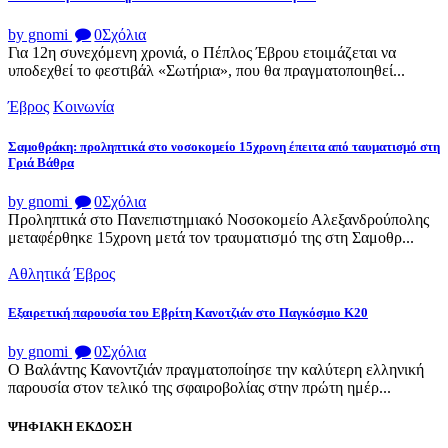
by gnomi
0
Σχόλια
Για 12η συνεχόμενη χρονιά, ο Πέπλος Έβρου ετοιμάζεται να
υποδεχθεί το φεστιβάλ «Σωτήρια», που θα πραγματοποιηθεί...
Έβρος
Κοινωνία
Σαμοθράκη: προληπτικά στο νοσοκομείο 15χρονη έπειτα από ταυματισμό στη
Γριά Βάθρα
by gnomi
0
Σχόλια
Προληπτικά στο Πανεπιστημιακό Νοσοκομείο Αλεξανδρούπολης
μεταφέρθηκε 15χρονη μετά τον τραυματισμό της στη Σαμοθρ...
Αθλητικά
Έβρος
Εξαιρετική παρουσία του Εβρίτη Κανοτζιάν στο Παγκόσμιο Κ20
by gnomi
0
Σχόλια
Ο Βαλάντης Κανοντζιάν πραγματοποίησε την καλύτερη ελληνική
παρουσία στον τελικό της σφαιροβολίας στην πρώτη ημέρ...
ΨΗΦΙΑΚΗ ΕΚΔΟΣΗ