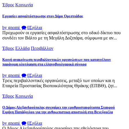
Έβρος
Κοινωνία
Εργασίες ασφαλτόστρωσης στον Δήμο Ορεστιάδας
by gnomi
0
Σχόλια
Προχωρούν οι εργασίες ασφαλτόστρωσης στο οδικό δίκτυο που
συνδέει τον Βάλτο με τη Μεγάλη Δοξιπάρα, σύμφωνα με αν...
Έβρος
Ελλάδα
Περιβάλλον
Κοινή ανακοίνωση περιβαλλοντικών οργανώσεων που καταγγέλουν
παράνομη υλοτόμηση στα ελληνοβουλγαρικά σύνορα
by gnomi
0
Σχόλια
Τρεις περιβαλλοντικές οργανώσεις, μεταξύ των οποίων και η
Εταιρεία Προστασίας Βιοποικιλότητας Θράκης (ΕΠΒΘ), ζητ...
Έβρος
Κοινωνία
Ο Δήμος Αλεξανδρούπολης συγχαίρει την ερυθροσταυρίτισσα Σταυρού
Ειρήνη Παπάζογλου για την ανθρωπιστικη αποστολή στη Βενεζουέλα
by gnomi
0
Σχόλια
Ο Δήμος Αλεξανδρούπολης συγχαίρει την εθελόντρια του