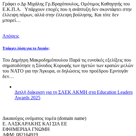
Γράφει ο Δρ Μιχάλης Γρ.Βραχόπουλος, Ομότιμος Καθηγητής του
Ε.Κ.Π.Α. Υπάρχουν εποχές που η ανάπτυξη δεν σκοντάφτει στην
έλλειψη πόρων, αλλά στην έλλειψη βούλησης. Και τότε δεν
μπορεί…
Απόψεις
Υπάρχει λύση για το Αιγαίο;
Του Δημήτρη Μακροδημόπουλου Παρά τις ευνοϊκές εξελίξεις που
σηματοδότησε η Σύνοδος Κορυφής των ηγετών των κρατών μελών
του ΝΑΤΟ για την Άγκυρα, οι δηλώσεις του προέδρου Ερντογάν
δεν…
Διπλή διάκριση για τη ΣΑΕΚ ΑΚΜΗ στα Education Leaders
Awards 2025
Δικαιούχος ονόματος τομέα (domain name)
Ε. ΛΑΣΚΑΡΑΚΗΣ ΚΑΙ ΣΙΑ ΕΕ
ΕΦΗΜΕΡΙΔΑ ΓΝΩΜΗ
ΑΦΜ: 082164919