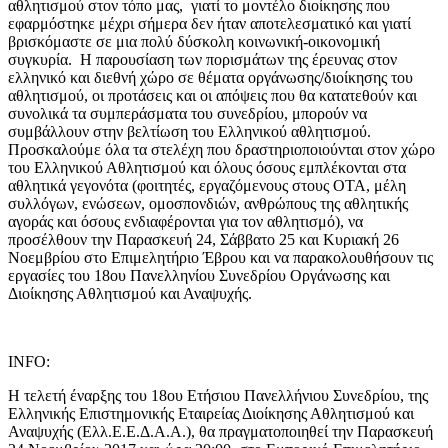
αθλητισμού στον τόπο μας, γιατί το μοντέλο διοίκησης που
εφαρμόστηκε μέχρι σήμερα δεν ήταν αποτελεσματικό και γιατί
βρισκόμαστε σε μια πολύ δύσκολη κοινωνική-οικονομική
συγκυρία. Η παρουσίαση των πορισμάτων της έρευνας στον
ελληνικό και διεθνή χώρο σε θέματα οργάνωσης/διοίκησης του
αθλητισμού, οι προτάσεις και οι απόψεις που θα κατατεθούν και
συνολικά τα συμπεράσματα του συνεδρίου, μπορούν να
συμβάλλουν στην βελτίωση του Ελληνικού αθλητισμού.
Προσκαλούμε όλα τα στελέχη που δραστηριοποιούνται στον χώρο
του Ελληνικού Αθλητισμού και όλους όσους εμπλέκονται στα
αθλητικά γεγονότα (φοιτητές, εργαζόμενους στους ΟΤΑ, μέλη
συλλόγων, ενώσεων, ομοσπονδιών, ανθρώπους της αθλητικής
αγοράς και όσους ενδιαφέρονται για τον αθλητισμό), να
προσέλθουν την Παρασκευή 24, Σάββατο 25 και Κυριακή 26
Νοεμβρίου στο Επιμελητήριο Έβρου και να παρακολουθήσουν τις
εργασίες του 18ου Πανελληνίου Συνεδρίου Οργάνωσης και
Διοίκησης Αθλητισμού και Αναψυχής.
INFO:
Η τελετή έναρξης του 18ου Ετήσιου Πανελλήνιου Συνεδρίου, της
Ελληνικής Επιστημονικής Εταιρείας Διοίκησης Αθλητισμού και
Αναψυχής (Ελλ.Ε.Ε.Δ.Α.Α.), θα πραγματοποιηθεί την Παρασκευή