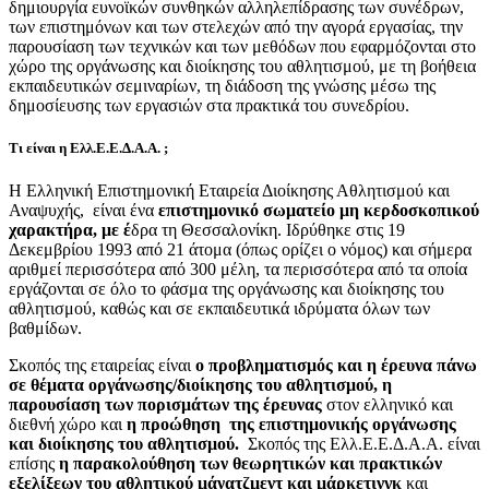
δημιουργία ευνοϊκών συνθηκών αλληλεπίδρασης των συνέδρων,
των επιστημόνων και των στελεχών από την αγορά εργασίας, την
παρουσίαση των τεχνικών και των μεθόδων που εφαρμόζονται στο
χώρο της οργάνωσης και διοίκησης του αθλητισμού, με τη βοήθεια
εκπαιδευτικών σεμιναρίων, τη διάδοση της γνώσης μέσω της
δημοσίευσης των εργασιών στα πρακτικά του συνεδρίου.
Τι είναι η Ελλ.Ε.Ε.Δ.Α.Α. ;
Η Ελληνική Επιστημονική Εταιρεία Διοίκησης Αθλητισμού και
Αναψυχής, είναι ένα
επιστημονικό σωματείο μη κερδοσκοπικού
χαρακτήρα, με έ
δρα τη Θεσσαλονίκη. Ιδρύθηκε στις 19
Δεκεμβρίου 1993 από 21 άτομα (όπως ορίζει ο νόμος) και σήμερα
αριθμεί περισσότερα από 300 μέλη, τα περισσότερα από τα οποία
εργάζονται σε όλο το φάσμα της οργάνωσης και διοίκησης του
αθλητισμού, καθώς και σε εκπαιδευτικά ιδρύματα όλων των
βαθμίδων.
Σκοπός της εταιρείας είναι
ο προβληματισμός και η έρευνα πάνω
σε θέματα οργάνωσης/διοίκησης του αθλητισμού,
η
παρουσίαση των πορισμάτων της έρευνας
στον ελληνικό και
διεθνή χώρο και
η προώθηση της επιστημονικής οργάνωσης
και διοίκησης του αθλητισμού.
Σκοπός της Ελλ.Ε.Ε.Δ.Α.Α. είναι
επίσης
η παρακολούθηση των θεωρητικών και πρακτικών
εξελίξεων του αθλητικού μάνατζμεντ και μάρκετινγκ
και