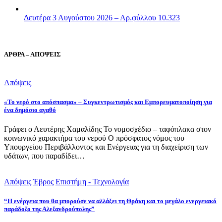
Δευτέρα 3 Αυγούστου 2026 – Αρ.φύλλου 10.323
ΑΡΘΡΑ – ΑΠΟΨΕΙΣ
Απόψεις
«Το νερό στο απόσπασμα» – Συγκεντρωτισμός και Εμπορευματοποίηση για
ένα δημόσιο αγαθό
Γράφει ο Λευτέρης Χαμαλίδης Το νομοσχέδιο – ταφόπλακα στον
κοινωνικό χαρακτήρα του νερού Ο πρόσφατος νόμος του
Υπουργείου Περιβάλλοντος και Ενέργειας για τη διαχείριση των
υδάτων, που παραδίδει…
Απόψεις
Έβρος
Επιστήμη - Τεχνολογία
“Η ενέργεια που θα μπορούσε να αλλάξει τη Θράκη και το μεγάλο ενεργειακό
παράδοξο της Αλεξανδρούπολης”