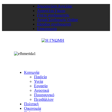
Δημοσιεύση Αγγελίας
Αναγγελία Γάμου
Γίνετε συνδρομητής
Αγορά Συνδρομής Online
Είσοδος συνδρομητή
Επικοινωνία
Κοινωνία
Παιδεία
Υγεία
Εργασία
Αγροτικά
Προσφυγικό
Περιβάλλον
Πολιτική
Οικονομία