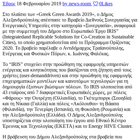
Έβρος
18 Φεβρουαρίου 2019
by news-room
0
Likes
Στο πλαίσιο των «Greek Green Awards 2019», ο Δήμος
Αλεξανδρούπολης απέσπασε το Βραβείο Διεθνούς Συνεργασίας για
Ενεργειακές Υπηρεσίες στην κατηγορία «Συνεργασία», αναφορικά
με την συμμετοχή του Δήμου στο Ευρωπαϊκό Έργο IRIS”
(Integratedand Replicable Solutions for Co-Creation in Sustainable
Cities), το οποίο χρηματοδοτείται από το Πρόγραμμα Ορίζοντας
2020. Το βραβείο παρέλαβε ο Αντιδήμαρχος Τραϊανούπολης,
Ενέργειας και Φυσικών Πόρων, κ. Ιωάννης Φαλέκας.
Το “IRIS” στοχεύει στην προώθηση της εφαρμογής υπηρεσιών
ενέργειας και κινητικότητας που βασίζονται στη ζήτηση από τους
χρήστες (user-demanddriven) και στην προώθηση της εφαρμογής
επιχειρηματικών μοντέλων και καινοτόμων τεχνολογιών για τη
δημιουργία έξυπνων βιώσιμων πόλεων. To IRIS υλοποιείται από
43 εταίρους από 7 διαφορετικές Ευρωπαϊκές χώρες, με πόλεις
«Φάρους» την Ουτρέχτη (Ολλανδία), το Γκέτεμποργκ (Σουηδία)
και τη Νίκαια (Γαλλία) και πόλεις «Ακόλουθοι» τη Βάασα
(Φιλανδία), την Τενερίφη (Ισπανία), τη Φοκσάνη (Ρουμανία) και
την Αλεξανδρούπολη (Ελλάδα). Ο Δήμος Αλεξανδρούπολης
υποστηρίζεται στην υλοποίηση του έργου από Εθνικό Κέντρο
Έρευνας και Τεχνολογίας (ΕΚΕΤΑ) και το Energy HIVE Cluster.
Η βράβευση του Δήμου Αλεξανδρούπολης στα βραβεία που