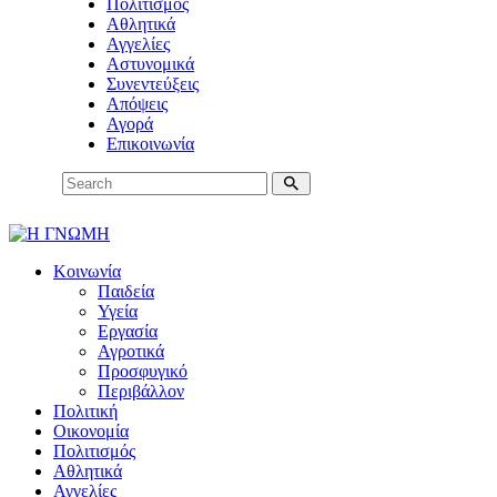
Πολιτισμός
Αθλητικά
Αγγελίες
Αστυνομικά
Συνεντεύξεις
Απόψεις
Αγορά
Επικοινωνία
Κοινωνία
Παιδεία
Υγεία
Εργασία
Αγροτικά
Προσφυγικό
Περιβάλλον
Πολιτική
Οικονομία
Πολιτισμός
Αθλητικά
Αγγελίες