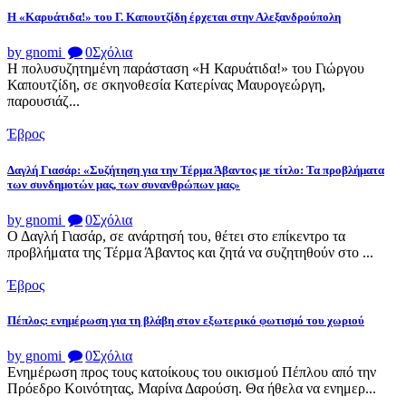
Η «Καρυάτιδα!» του Γ. Καπουτζίδη έρχεται στην Αλεξανδρούπολη
by gnomi
0
Σχόλια
Η πολυσυζητημένη παράσταση «Η Καρυάτιδα!» του Γιώργου
Καπουτζίδη, σε σκηνοθεσία Κατερίνας Μαυρογεώργη,
παρουσιάζ...
Έβρος
Δαγλή Γιασάρ: «Συζήτηση για την Τέρμα Άβαντος με τίτλο: Τα προβλήματα
των συνδημοτών μας, των συνανθρώπων μας»
by gnomi
0
Σχόλια
Ο Δαγλή Γιασάρ, σε ανάρτησή του, θέτει στο επίκεντρο τα
προβλήματα της Τέρμα Άβαντος και ζητά να συζητηθούν στο ...
Έβρος
Πέπλος: ενημέρωση για τη βλάβη στον εξωτερικό φωτισμό του χωριού
by gnomi
0
Σχόλια
Ενημέρωση προς τους κατοίκους του οικισμού Πέπλου από την
Πρόεδρο Κοινότητας, Μαρίνα Δαρούση. Θα ήθελα να ενημερ...