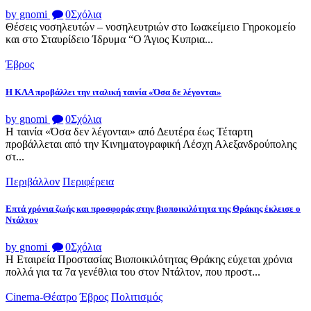
by gnomi
0
Σχόλια
Θέσεις νοσηλευτών – νοσηλευτριών στο Ιωακείμειο Γηροκομείο
και στο Σταυρίδειο Ίδρυμα “Ο Άγιος Κυπρια...
Έβρος
Η ΚΛΑ προβάλλει την ιταλική ταινία «Όσα δε λέγονται»
by gnomi
0
Σχόλια
Η ταινία «Όσα δεν λέγονται» από Δευτέρα έως Τέταρτη
προβάλλεται από την Κινηματογραφική Λέσχη Αλεξανδρούπολης
στ...
Περιβάλλον
Περιφέρεια
Επτά χρόνια ζωής και προσφοράς στην βιοποικιλότητα της Θράκης έκλεισε ο
Ντάλτον
by gnomi
0
Σχόλια
Η Εταιρεία Προστασίας Βιοποικιλότητας Θράκης εύχεται χρόνια
πολλά για τα 7α γενέθλια του στον Ντάλτον, που προστ...
Cinema-Θέατρο
Έβρος
Πολιτισμός