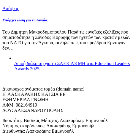
Απόψεις
Υπάρχει λύση για το Αιγαίο;
Του Δημήτρη Μακροδημόπουλου Παρά τις ευνοϊκές εξελίξεις που
σηματοδότησε η Σύνοδος Κορυφής των ηγετών των κρατών μελών
του ΝΑΤΟ για την Άγκυρα, οι δηλώσεις του προέδρου Ερντογάν
δεν…
Διπλή διάκριση για τη ΣΑΕΚ ΑΚΜΗ στα Education Leaders
Awards 2025
Δικαιούχος ονόματος τομέα (domain name)
Ε. ΛΑΣΚΑΡΑΚΗΣ ΚΑΙ ΣΙΑ ΕΕ
ΕΦΗΜΕΡΙΔΑ ΓΝΩΜΗ
ΑΦΜ: 082164919
ΔΟΥ: ΑΛΕΞΑΝΔΡΟΥΠΟΛΗΣ
Ιδιοκτήτης-Βασικός Μέτοχος: Λασκαράκης Εμμανουήλ
Νόμιμος εκπρόσωπος: Λασκαράκης Εμμανουήλ
Διευθυντής: Λασκαράκης Εμμανουήλ