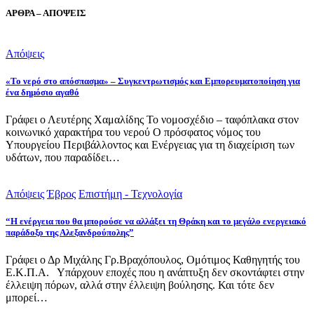
ΑΡΘΡΑ – ΑΠΟΨΕΙΣ
Απόψεις
«Το νερό στο απόσπασμα» – Συγκεντρωτισμός και Εμπορευματοποίηση για
ένα δημόσιο αγαθό
Γράφει ο Λευτέρης Χαμαλίδης Το νομοσχέδιο – ταφόπλακα στον
κοινωνικό χαρακτήρα του νερού Ο πρόσφατος νόμος του
Υπουργείου Περιβάλλοντος και Ενέργειας για τη διαχείριση των
υδάτων, που παραδίδει…
Απόψεις
Έβρος
Επιστήμη - Τεχνολογία
“Η ενέργεια που θα μπορούσε να αλλάξει τη Θράκη και το μεγάλο ενεργειακό
παράδοξο της Αλεξανδρούπολης”
Γράφει ο Δρ Μιχάλης Γρ.Βραχόπουλος, Ομότιμος Καθηγητής του
Ε.Κ.Π.Α. Υπάρχουν εποχές που η ανάπτυξη δεν σκοντάφτει στην
έλλειψη πόρων, αλλά στην έλλειψη βούλησης. Και τότε δεν
μπορεί…