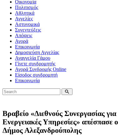
Οικονομία
Πολιτισμός
Αθλητικά
Αγγελίες
Αστυνομικά
Συνεντεύξεις
Απόψεις
Αγορά
Επικοινωνία
Δημοσιεύση Αγγελίας
Αναγγελία Γάμου
Γίνετε συνδρομητής
Αγορά Συνδρομής Online
Είσοδος συνδρομητή
Επικοινωνία
Βραβείο «Διεθνούς Συνεργασίας για
Ενεργειακές Υπηρεσίες» απέσπασε ο
Δήμος Αλεξανδρούπολης