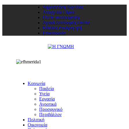
Δημοσιεύση Αγγελίας
Αναγγελία Γάμου
Γίνετε συνδρομητής
Αγορά Συνδρομής Online
Είσοδος συνδρομητή
Επικοινωνία
Κοινωνία
Παιδεία
Υγεία
Εργασία
Αγροτικά
Προσφυγικό
Περιβάλλον
Πολιτική
Οικονομία