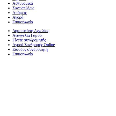
Αστυνομικά
Συνεντεύξεις
Απόψεις
Αγορά
Επικοινωνία
Δημοσιεύση Αγγελίας
Αναγγελία Γάμου
Γίνετε συνδρομητής
Αγορά Συνδρομής Online
Είσοδος συνδρομητή
Επικοινωνία