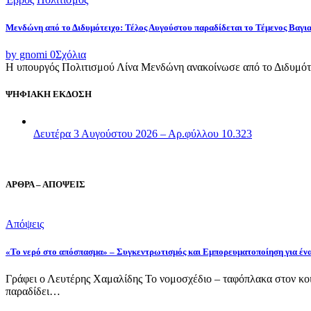
Μενδώνη από το Διδυμότειχο: Τέλος Αυγούστου παραδίδεται το Τέμενος Βαγι
by gnomi
0
Σχόλια
Η υπουργός Πολιτισμού Λίνα Μενδώνη ανακοίνωσε από το Διδυμότε
ΨΗΦΙΑΚΗ ΕΚΔΟΣΗ
Δευτέρα 3 Αυγούστου 2026 – Αρ.φύλλου 10.323
ΑΡΘΡΑ – ΑΠΟΨΕΙΣ
Απόψεις
«Το νερό στο απόσπασμα» – Συγκεντρωτισμός και Εμπορευματοποίηση για έν
Γράφει ο Λευτέρης Χαμαλίδης Το νομοσχέδιο – ταφόπλακα στον κοι
παραδίδει…