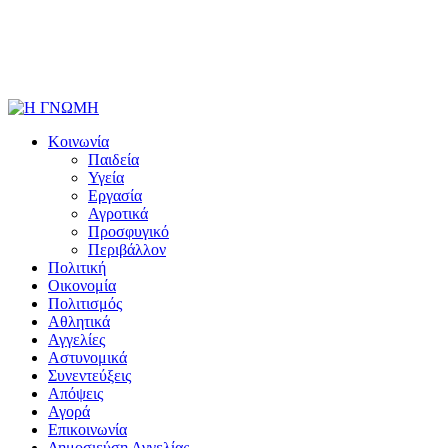
Κοινωνία
Παιδεία
Υγεία
Εργασία
Αγροτικά
Προσφυγικό
Περιβάλλον
Πολιτική
Οικονομία
Πολιτισμός
Αθλητικά
Αγγελίες
Αστυνομικά
Συνεντεύξεις
Απόψεις
Αγορά
Επικοινωνία
Δημοσιεύση Αγγελίας