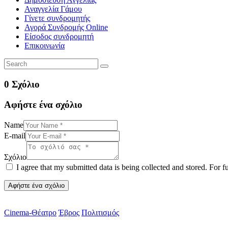
Αναγγελία Γάμου
Γίνετε συνδρομητής
Αγορά Συνδρομής Online
Είσοδος συνδρομητή
Επικοινωνία
0 Σχόλιο
Αφήστε ένα σχόλιο
Name
E-mail
Σχόλιο
I agree that my submitted data is being collected and stored. For f
Cinema-Θέατρο
Έβρος
Πολιτισμός