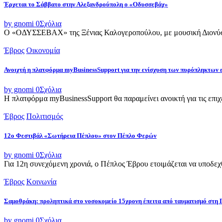
Έρχεται το Σάββατο στην Αλεξανδρούπολη ο «Οδυσσεβάχ»
by gnomi
0
Σχόλια
Ο «ΟΔΥΣΣΕΒΑΧ» της Ξένιας Καλογεροπούλου, με μουσική Διονύση 
Έβρος
Οικονομία
Ανοιχτή η πλατφόρμα myBusinessSupport για την ενίσχυση των πυρόπληκτων
by gnomi
0
Σχόλια
Η πλατφόρμα myBusinessSupport θα παραμείνει ανοικτή για τις επιχει
Έβρος
Πολιτισμός
12ο Φεστιβάλ «Σωτήρεια Πέπλου» στον Πέπλο Φερών
by gnomi
0
Σχόλια
Για 12η συνεχόμενη χρονιά, ο Πέπλος Έβρου ετοιμάζεται να υποδεχθ
Έβρος
Κοινωνία
Σαμοθράκη: προληπτικά στο νοσοκομείο 15χρονη έπειτα από ταυματισμό στη 
by gnomi
0
Σχόλια