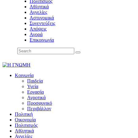
Πολιτισμός
Αθλητικά
Αγγελίες
Αστυνομικά
Συνεντεύξεις
Απόψεις
Αγορά
Επικοινωνία
Κοινωνία
Παιδεία
Υγεία
Εργασία
Αγροτικά
Προσφυγικό
Περιβάλλον
Πολιτική
Οικονομία
Πολιτισμός
Αθλητικά
Αγγελίες