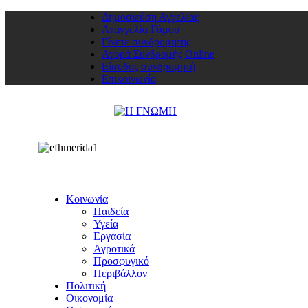
Δημοσιεύση Αγγελίας
Αναγγελία Γάμου
Γίνετε συνδρομητής
Αγορά Συνδρομής Online
Είσοδος συνδρομητή
Επικοινωνία
Κοινωνία
Παιδεία
Υγεία
Εργασία
Αγροτικά
Προσφυγικό
Περιβάλλον
Πολιτική
Οικονομία