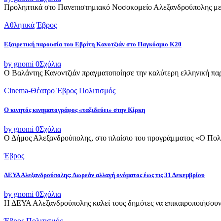
Προληπτικά στο Πανεπιστημιακό Νοσοκομείο Αλεξανδρούπολης μετ
Αθλητικά
Έβρος
Εξαιρετική παρουσία του Εβρίτη Κανοτζιάν στο Παγκόσμιο Κ20
by gnomi
0
Σχόλια
Ο Βαλάντης Κανοντζιάν πραγματοποίησε την καλύτερη ελληνική παρο
Cinema-Θέατρο
Έβρος
Πολιτισμός
Ο κινητός κινηματογράφος «ταξιδεύει» στην Κίρκη
by gnomi
0
Σχόλια
Ο Δήμος Αλεξανδρούπολης, στο πλαίσιο του προγράμματος «Ο Πολιτι
Έβρος
ΔΕΥΑ Αλεξανδρούπολης: Δωρεάν αλλαγή ονόματος έως τις 31 Δεκεμβρίου
by gnomi
0
Σχόλια
Η ΔΕΥΑ Αλεξανδρούπολης καλεί τους δημότες να επικαιροποιήσουν τ
Έβρος
Πολιτισμός