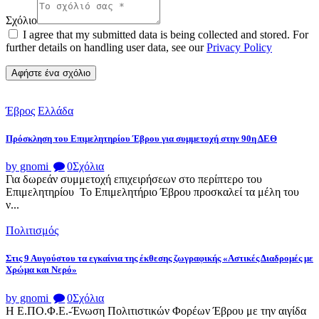
Σχόλιο
I agree that my submitted data is being collected and stored. For
further details on handling user data, see our
Privacy Policy
Έβρος
Ελλάδα
Πρόσκληση του Επιμελητηρίου Έβρου για συμμετοχή στην 90η ΔΕΘ
by gnomi
0
Σχόλια
Για δωρεάν συμμετοχή επιχειρήσεων στο περίπτερο του
Επιμελητηρίου Το Επιμελητήριο Έβρου προσκαλεί τα μέλη του
ν...
Πολιτισμός
Στις 9 Αυγούστου τα εγκαίνια της έκθεσης ζωγραφικής «Αστικές Διαδρομές με
Χρώμα και Νερό»
by gnomi
0
Σχόλια
Η Ε.ΠΟ.Φ.Ε.-Ένωση Πολιτιστικών Φορέων Έβρου με την αιγίδα