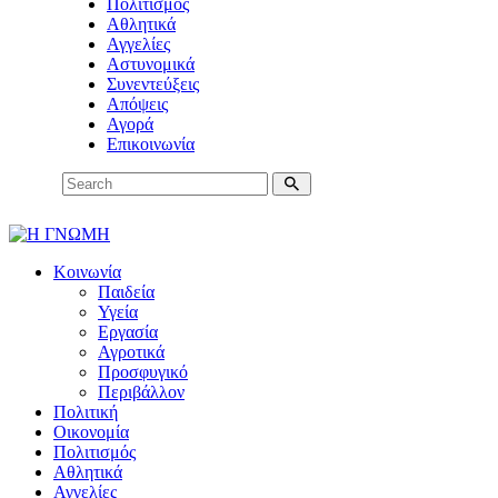
Πολιτισμός
Αθλητικά
Αγγελίες
Αστυνομικά
Συνεντεύξεις
Απόψεις
Αγορά
Επικοινωνία
Κοινωνία
Παιδεία
Υγεία
Εργασία
Αγροτικά
Προσφυγικό
Περιβάλλον
Πολιτική
Οικονομία
Πολιτισμός
Αθλητικά
Αγγελίες