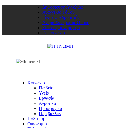
Δημοσιεύση Αγγελίας
Αναγγελία Γάμου
Γίνετε συνδρομητής
Αγορά Συνδρομής Online
Είσοδος συνδρομητή
Επικοινωνία
Κοινωνία
Παιδεία
Υγεία
Εργασία
Αγροτικά
Προσφυγικό
Περιβάλλον
Πολιτική
Οικονομία