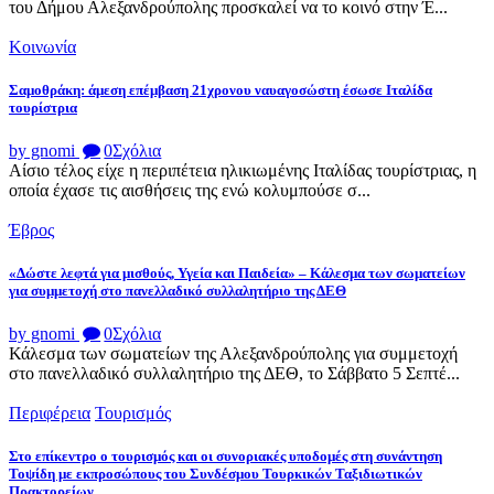
του Δήμου Αλεξανδρούπολης προσκαλεί να το κοινό στην Έ...
Κοινωνία
Σαμοθράκη: άμεση επέμβαση 21χρονου ναυαγοσώστη έσωσε Ιταλίδα
τουρίστρια
by gnomi
0
Σχόλια
Αίσιο τέλος είχε η περιπέτεια ηλικιωμένης Ιταλίδας τουρίστριας, η
οποία έχασε τις αισθήσεις της ενώ κολυμπούσε σ...
Έβρος
«Δώστε λεφτά για μισθούς, Υγεία και Παιδεία» – Κάλεσμα των σωματείων
για συμμετοχή στο πανελλαδικό συλλαλητήριο της ΔΕΘ
by gnomi
0
Σχόλια
Κάλεσμα των σωματείων της Αλεξανδρούπολης για συμμετοχή
στο πανελλαδικό συλλαλητήριο της ΔΕΘ, το Σάββατο 5 Σεπτέ...
Περιφέρεια
Τουρισμός
Στο επίκεντρο ο τουρισμός και οι συνοριακές υποδομές στη συνάντηση
Τοψίδη με εκπροσώπους του Συνδέσμου Τουρκικών Ταξιδιωτικών
Πρακτορείων