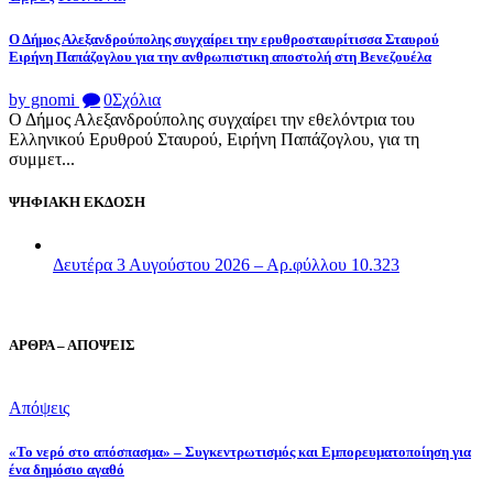
Ο Δήμος Αλεξανδρούπολης συγχαίρει την ερυθροσταυρίτισσα Σταυρού
Ειρήνη Παπάζογλου για την ανθρωπιστικη αποστολή στη Βενεζουέλα
by gnomi
0
Σχόλια
Ο Δήμος Αλεξανδρούπολης συγχαίρει την εθελόντρια του
Ελληνικού Ερυθρού Σταυρού, Ειρήνη Παπάζογλου, για τη
συμμετ...
ΨΗΦΙΑΚΗ ΕΚΔΟΣΗ
Δευτέρα 3 Αυγούστου 2026 – Αρ.φύλλου 10.323
ΑΡΘΡΑ – ΑΠΟΨΕΙΣ
Απόψεις
«Το νερό στο απόσπασμα» – Συγκεντρωτισμός και Εμπορευματοποίηση για
ένα δημόσιο αγαθό