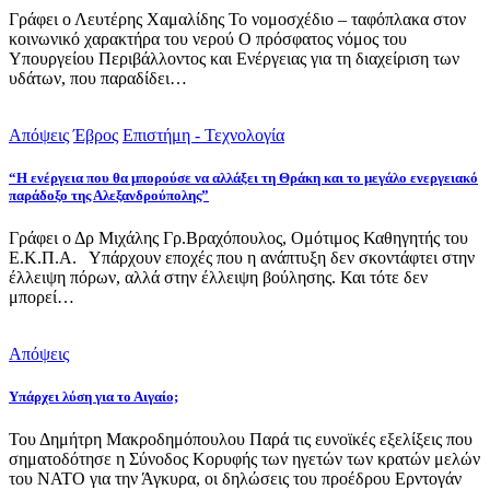
Γράφει ο Λευτέρης Χαμαλίδης Το νομοσχέδιο – ταφόπλακα στον
κοινωνικό χαρακτήρα του νερού Ο πρόσφατος νόμος του
Υπουργείου Περιβάλλοντος και Ενέργειας για τη διαχείριση των
υδάτων, που παραδίδει…
Απόψεις
Έβρος
Επιστήμη - Τεχνολογία
“Η ενέργεια που θα μπορούσε να αλλάξει τη Θράκη και το μεγάλο ενεργειακό
παράδοξο της Αλεξανδρούπολης”
Γράφει ο Δρ Μιχάλης Γρ.Βραχόπουλος, Ομότιμος Καθηγητής του
Ε.Κ.Π.Α. Υπάρχουν εποχές που η ανάπτυξη δεν σκοντάφτει στην
έλλειψη πόρων, αλλά στην έλλειψη βούλησης. Και τότε δεν
μπορεί…
Απόψεις
Υπάρχει λύση για το Αιγαίο;
Του Δημήτρη Μακροδημόπουλου Παρά τις ευνοϊκές εξελίξεις που
σηματοδότησε η Σύνοδος Κορυφής των ηγετών των κρατών μελών
του ΝΑΤΟ για την Άγκυρα, οι δηλώσεις του προέδρου Ερντογάν