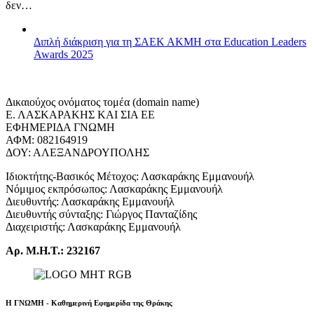
δεν…
Διπλή διάκριση για τη ΣΑΕΚ ΑΚΜΗ στα Education Leaders
Awards 2025
Δικαιούχος ονόματος τομέα (domain name)
Ε. ΛΑΣΚΑΡΑΚΗΣ ΚΑΙ ΣΙΑ ΕΕ
ΕΦΗΜΕΡΙΔΑ ΓΝΩΜΗ
ΑΦΜ: 082164919
ΔΟΥ: ΑΛΕΞΑΝΔΡΟΥΠΟΛΗΣ
Ιδιοκτήτης-Βασικός Μέτοχος: Λασκαράκης Εμμανουήλ
Νόμιμος εκπρόσωπος: Λασκαράκης Εμμανουήλ
Διευθυντής: Λασκαράκης Εμμανουήλ
Διευθυντής σύνταξης: Γιώργος Πανταζίδης
Διαχειριστής: Λασκαράκης Εμμανουήλ
Αρ. Μ.Η.Τ.: 232167
Η ΓΝΩΜΗ - Καθημερινή Εφημερίδα της Θράκης