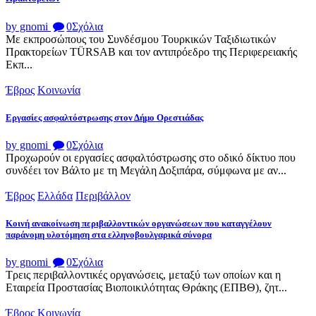
by gnomi
0
Σχόλια
Με εκπροσώπους του Συνδέσμου Τουρκικών Ταξιδιωτικών
Πρακτορείων TÜRSAB και τον αντιπρόεδρο της Περιφερειακής
Εκπ...
Έβρος
Κοινωνία
Εργασίες ασφαλτόστρωσης στον Δήμο Ορεστιάδας
by gnomi
0
Σχόλια
Προχωρούν οι εργασίες ασφαλτόστρωσης στο οδικό δίκτυο που
συνδέει τον Βάλτο με τη Μεγάλη Δοξιπάρα, σύμφωνα με αν...
Έβρος
Ελλάδα
Περιβάλλον
Κοινή ανακοίνωση περιβαλλοντικών οργανώσεων που καταγγέλουν
παράνομη υλοτόμηση στα ελληνοβουλγαρικά σύνορα
by gnomi
0
Σχόλια
Τρεις περιβαλλοντικές οργανώσεις, μεταξύ των οποίων και η
Εταιρεία Προστασίας Βιοποικιλότητας Θράκης (ΕΠΒΘ), ζητ...
Έβρος
Κοινωνία