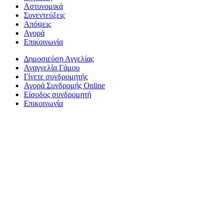
Αστυνομικά
Συνεντεύξεις
Απόψεις
Αγορά
Επικοινωνία
Δημοσιεύση Αγγελίας
Αναγγελία Γάμου
Γίνετε συνδρομητής
Αγορά Συνδρομής Online
Είσοδος συνδρομητή
Επικοινωνία