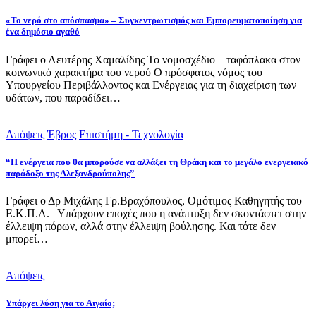
«Το νερό στο απόσπασμα» – Συγκεντρωτισμός και Εμπορευματοποίηση για
ένα δημόσιο αγαθό
Γράφει ο Λευτέρης Χαμαλίδης Το νομοσχέδιο – ταφόπλακα στον
κοινωνικό χαρακτήρα του νερού Ο πρόσφατος νόμος του
Υπουργείου Περιβάλλοντος και Ενέργειας για τη διαχείριση των
υδάτων, που παραδίδει…
Απόψεις
Έβρος
Επιστήμη - Τεχνολογία
“Η ενέργεια που θα μπορούσε να αλλάξει τη Θράκη και το μεγάλο ενεργειακό
παράδοξο της Αλεξανδρούπολης”
Γράφει ο Δρ Μιχάλης Γρ.Βραχόπουλος, Ομότιμος Καθηγητής του
Ε.Κ.Π.Α. Υπάρχουν εποχές που η ανάπτυξη δεν σκοντάφτει στην
έλλειψη πόρων, αλλά στην έλλειψη βούλησης. Και τότε δεν
μπορεί…
Απόψεις
Υπάρχει λύση για το Αιγαίο;