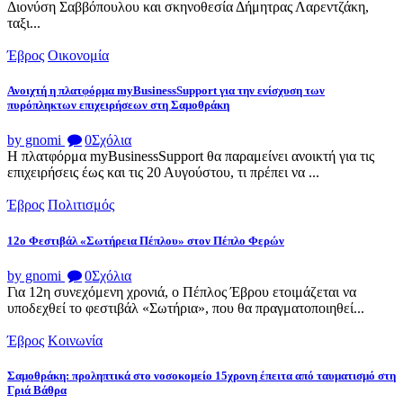
Διονύση Σαββόπουλου και σκηνοθεσία Δήμητρας Λαρεντζάκη,
ταξι...
Έβρος
Οικονομία
Ανοιχτή η πλατφόρμα myBusinessSupport για την ενίσχυση των
πυρόπληκτων επιχειρήσεων στη Σαμοθράκη
by gnomi
0
Σχόλια
Η πλατφόρμα myBusinessSupport θα παραμείνει ανοικτή για τις
επιχειρήσεις έως και τις 20 Αυγούστου, τι πρέπει να ...
Έβρος
Πολιτισμός
12ο Φεστιβάλ «Σωτήρεια Πέπλου» στον Πέπλο Φερών
by gnomi
0
Σχόλια
Για 12η συνεχόμενη χρονιά, ο Πέπλος Έβρου ετοιμάζεται να
υποδεχθεί το φεστιβάλ «Σωτήρια», που θα πραγματοποιηθεί...
Έβρος
Κοινωνία
Σαμοθράκη: προληπτικά στο νοσοκομείο 15χρονη έπειτα από ταυματισμό στη
Γριά Βάθρα