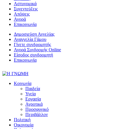
Αστυνομικά
Συνεντεύξεις
Απόψεις
Αγορά
Επικοινωνία
Δημοσιεύση Αγγελίας
Αναγγελία Γάμου
Γίνετε συνδρομητής
Αγορά Συνδρομής Online
Είσοδος συνδρομητή
Επικοινωνία
Κοινωνία
Παιδεία
Υγεία
Εργασία
Αγροτικά
Προσφυγικό
Περιβάλλον
Πολιτική
Οικονομία