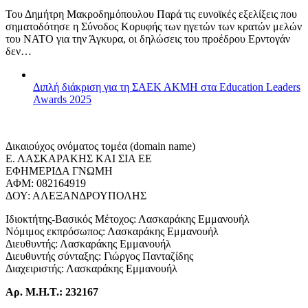
Του Δημήτρη Μακροδημόπουλου Παρά τις ευνοϊκές εξελίξεις που
σηματοδότησε η Σύνοδος Κορυφής των ηγετών των κρατών μελών
του ΝΑΤΟ για την Άγκυρα, οι δηλώσεις του προέδρου Ερντογάν
δεν…
Διπλή διάκριση για τη ΣΑΕΚ ΑΚΜΗ στα Education Leaders
Awards 2025
Δικαιούχος ονόματος τομέα (domain name)
Ε. ΛΑΣΚΑΡΑΚΗΣ ΚΑΙ ΣΙΑ ΕΕ
ΕΦΗΜΕΡΙΔΑ ΓΝΩΜΗ
ΑΦΜ: 082164919
ΔΟΥ: ΑΛΕΞΑΝΔΡΟΥΠΟΛΗΣ
Ιδιοκτήτης-Βασικός Μέτοχος: Λασκαράκης Εμμανουήλ
Νόμιμος εκπρόσωπος: Λασκαράκης Εμμανουήλ
Διευθυντής: Λασκαράκης Εμμανουήλ
Διευθυντής σύνταξης: Γιώργος Πανταζίδης
Διαχειριστής: Λασκαράκης Εμμανουήλ
Αρ. Μ.Η.Τ.: 232167