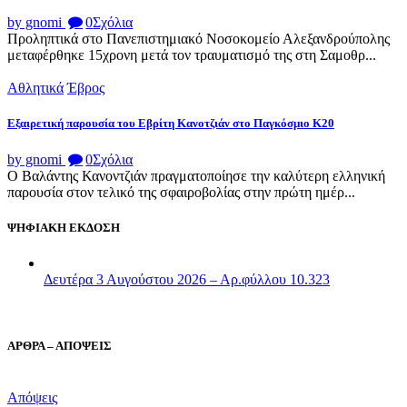
by gnomi
0
Σχόλια
Προληπτικά στο Πανεπιστημιακό Νοσοκομείο Αλεξανδρούπολης
μεταφέρθηκε 15χρονη μετά τον τραυματισμό της στη Σαμοθρ...
Αθλητικά
Έβρος
Εξαιρετική παρουσία του Εβρίτη Κανοτζιάν στο Παγκόσμιο Κ20
by gnomi
0
Σχόλια
Ο Βαλάντης Κανοντζιάν πραγματοποίησε την καλύτερη ελληνική
παρουσία στον τελικό της σφαιροβολίας στην πρώτη ημέρ...
ΨΗΦΙΑΚΗ ΕΚΔΟΣΗ
Δευτέρα 3 Αυγούστου 2026 – Αρ.φύλλου 10.323
ΑΡΘΡΑ – ΑΠΟΨΕΙΣ
Απόψεις