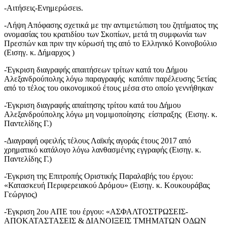
-Αιτήσεις-Ενημερώσειs.
-Λήψη Απόφασης σχετικά με την αντιμετώπιση του ζητήματος της
ονομασίας του κρατιδίου των Σκοπίων, μετά τη συμφωνία των
Πρεσπών και πριν την κύρωσή της από το Ελληνικό Κοινοβούλιο
(Εισηγ. κ. Δήμαρχος )
-Έγκριση διαγραφής απαιτήσεων τρίτων κατά του Δήμου
Αλεξανδρούπολης λόγω παραγραφής κατόπιν παρέλευσης 5ετίας
από το τέλος του οικονομικού έτους μέσα στο οποίο γεννήθηκαν
-Έγκριση διαγραφής απαίτησης τρίτου κατά του Δήμου
Αλεξανδρούπολης λόγω μη νομιμοποίησης είσπραξης (Εισηγ. κ.
Παντελίδης Γ.)
-Διαγραφή οφειλής τέλους Λαϊκής αγοράς έτους 2017 από
χρηματικό κατάλογο λόγω λανθασμένης εγγραφής (Εισηγ. κ.
Παντελίδης Γ.)
-Έγκριση της Επιτροπής Οριστικής Παραλαβής του έργου:
«Κατασκευή Περιφερειακού Δρόμου» (Εισηγ. κ. Κουκουράβας
Γεώργιος)
-Έγκριση 2ου ΑΠΕ του έργου: «ΑΣΦΑΛΤΟΣΤΡΩΣΕΙΣ-
ΑΠΟΚΑΤΑΣΤΑΣΕΙΣ & ΔΙΑΝΟΙΞΕΙΣ ΤΜΗΜΑΤΩΝ ΟΔΩΝ