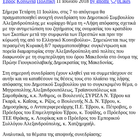
Έβρος
Κοινωνία
Πολιτική
11 Ιουλίου 2018
by gnomi
0
Likes
Σήμερα Τετάρτη 11 Ιουλίου, στις 7 το απόγευμα θα
πραγματοποιηθεί ανοιχτή συνεδρίαση του Δημοτικού Συμβουλίου
Αλεξανδρούπολης με κυρίαρχο θέμα τη «Λήψη απόφασης σχετικά
με την αντιμετώπιση του ζητήματος της ονομασίας του κρατιδίου
των Σκοπίων μετά την συμφωνία των Πρεσπών και πριν την
κύρωσή της από το Ελληνικό Κοινοβούλιο». Σημειώνεται πως την
περασμένη Κυριακή 8/7 πραγματοποιήθηκε συγκέντρωση και
πορεία διαμαρτυρίας στην Αλεξανδρούπολη από πολίτες που
διαφωνούν με τη συμπερίληψη του όρου Μακεδονία στο όνομα της
Πρώην Γιουγκοσλαβικής Δημοκρατίας της Μακεδονίας.
Στη σημερινή συνεδρίαση έχουν κληθεί για να συμμετάσχουν σε
αυτήν και να καταθέσουν τις θέσεις τους στο πλαίσιο της λήψης
απόφασης του Δημοτικού Συμβουλίου για το συγκεκριμένο θέμα, ο
Μητροπολίτης Αλεξανδρουπόλεως, Τραϊανουπόλεως και
Σαμοθράκης, κ.κ. Άνθιμος, οι Βουλευτές ΣΥΡΙΖΑ Ν. Έβρου κα
Γκαρά, κ. Καΐσας, κ. Ρίζος, ο Βουλευτής Ν.Δ. Ν. Έβρου, κ.
Δημοσχάκης, ο Αντιπεριφερειάρχης Π.Ε. Έβρου, κ. Πέτροβιτς, ο
Πρόεδρος του Επιμελητηρίου Έβρου, κ. Τοψίδης, ο Πρόεδρος του
ΤΕΕ Θράκης, κ. Λουρίκας και ο Πρόεδρος του Εμπορικού
Συλλόγου Αλεξανδρούπολης, κ. Χατζημιχαήλ.
Αναλυτικά, τα θέματα της αποψινής συνεδρίασης: