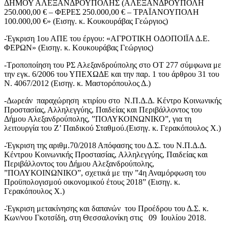
ΔΗΜΟΥ ΑΛΕΞΑΝΔΡΟΥΠΟΛΗΣ (ΑΛΕΞANΔΡΟΥΠΟΛΗ
250.000,00 € – ΦΕΡΕΣ 250.000,00 € – ΤΡΑΪΑΝΟΥΠΟΛΗ
100.000,00 €» (Εισηγ. κ. Κουκουράβας Γεώργιος)
-Έγκριση 1ου ΑΠΕ του έργου: «ΑΓΡΟΤΙΚΗ ΟΔΟΠΟΙΪΑ Δ.Ε.
ΦΕΡΩΝ» (Εισηγ. κ. Κουκουράβας Γεώργιος)
-Τροποποίηση του ΡΣ Αλεξανδρούπολης στο ΟΤ 277 σύμφωνα με
την εγκ. 6/2006 του ΥΠΕΧΩΔΕ και την παρ. 1 του άρθρου 31 του
Ν. 4067/2012 (Εισηγ. κ. Μαστορόπουλος Δ.)
-Δωρεάν παραχώρηση κτιρίου στο Ν.Π.Δ.Δ. Κέντρο Κοινωνικής
Προστασίας, Αλληλεγγύης, Παιδείας και Περιβάλλοντος του
Δήμου Αλεξανδρούπολης, ”ΠΟΛΥΚΟΙΝΩΝΙΚΟ”, για τη
λειτουργία του Ζ’ Παιδικού Σταθμού.(Εισηγ. κ. Γερακόπουλος Χ.)
-Έγκριση της αριθμ.70/2018 Απόφασης του Δ.Σ. του Ν.Π.Δ.Δ.
Κέντρου Κοινωνικής Προστασίας, Αλληλεγγύης, Παιδείας και
Περιβάλλοντος του Δήμου Αλεξανδρούπολης,
”ΠΟΛΥΚΟΙΝΩΝΙΚΟ”, σχετικά με την ”4η Αναμόρφωση του
Προϋπολογισμού οικονομικού έτους 2018” (Εισηγ. κ.
Γερακόπουλος Χ.)
-Έγκριση μετακίνησης και δαπανών του Προέδρου του Δ.Σ. κ.
Κων/νου Γκοτσίδη, στη Θεσσαλονίκη στις 09 Ιουλίου 2018.