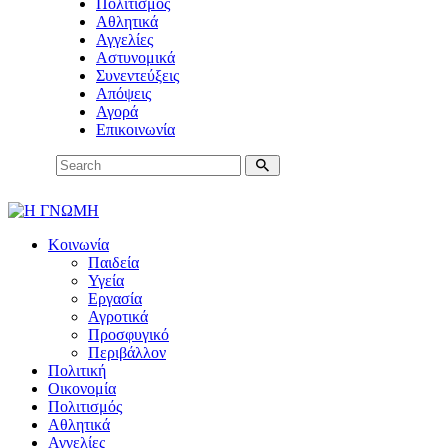
Πολιτισμός
Αθλητικά
Αγγελίες
Αστυνομικά
Συνεντεύξεις
Απόψεις
Αγορά
Επικοινωνία
Κοινωνία
Παιδεία
Υγεία
Εργασία
Αγροτικά
Προσφυγικό
Περιβάλλον
Πολιτική
Οικονομία
Πολιτισμός
Αθλητικά
Αγγελίες