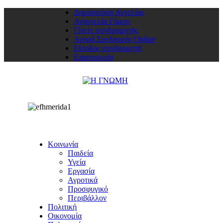
Δημοσιεύση Αγγελίας
Αναγγελία Γάμου
Γίνετε συνδρομητής
Αγορά Συνδρομής Online
Είσοδος συνδρομητή
Επικοινωνία
Κοινωνία
Παιδεία
Υγεία
Εργασία
Αγροτικά
Προσφυγικό
Περιβάλλον
Πολιτική
Οικονομία