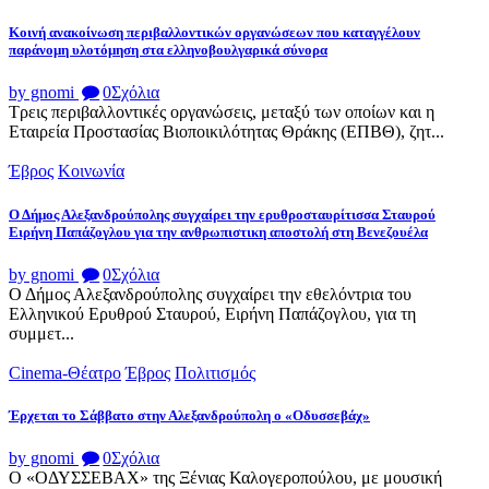
Κοινή ανακοίνωση περιβαλλοντικών οργανώσεων που καταγγέλουν
παράνομη υλοτόμηση στα ελληνοβουλγαρικά σύνορα
by gnomi
0
Σχόλια
Τρεις περιβαλλοντικές οργανώσεις, μεταξύ των οποίων και η
Εταιρεία Προστασίας Βιοποικιλότητας Θράκης (ΕΠΒΘ), ζητ...
Έβρος
Κοινωνία
Ο Δήμος Αλεξανδρούπολης συγχαίρει την ερυθροσταυρίτισσα Σταυρού
Ειρήνη Παπάζογλου για την ανθρωπιστικη αποστολή στη Βενεζουέλα
by gnomi
0
Σχόλια
Ο Δήμος Αλεξανδρούπολης συγχαίρει την εθελόντρια του
Ελληνικού Ερυθρού Σταυρού, Ειρήνη Παπάζογλου, για τη
συμμετ...
Cinema-Θέατρο
Έβρος
Πολιτισμός
Έρχεται το Σάββατο στην Αλεξανδρούπολη ο «Οδυσσεβάχ»
by gnomi
0
Σχόλια
Ο «ΟΔΥΣΣΕΒΑΧ» της Ξένιας Καλογεροπούλου, με μουσική