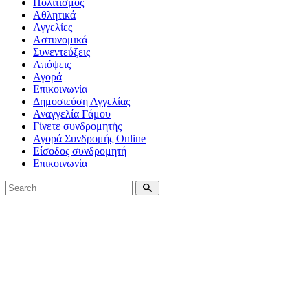
Πολιτισμός
Αθλητικά
Αγγελίες
Αστυνομικά
Συνεντεύξεις
Απόψεις
Αγορά
Επικοινωνία
Δημοσιεύση Αγγελίας
Αναγγελία Γάμου
Γίνετε συνδρομητής
Αγορά Συνδρομής Online
Είσοδος συνδρομητή
Επικοινωνία