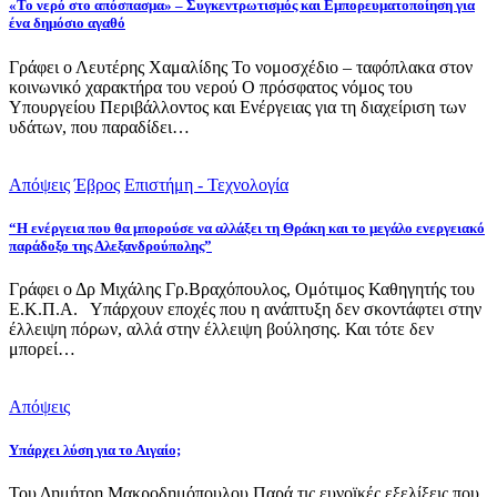
«Το νερό στο απόσπασμα» – Συγκεντρωτισμός και Εμπορευματοποίηση για
ένα δημόσιο αγαθό
Γράφει ο Λευτέρης Χαμαλίδης Το νομοσχέδιο – ταφόπλακα στον
κοινωνικό χαρακτήρα του νερού Ο πρόσφατος νόμος του
Υπουργείου Περιβάλλοντος και Ενέργειας για τη διαχείριση των
υδάτων, που παραδίδει…
Απόψεις
Έβρος
Επιστήμη - Τεχνολογία
“Η ενέργεια που θα μπορούσε να αλλάξει τη Θράκη και το μεγάλο ενεργειακό
παράδοξο της Αλεξανδρούπολης”
Γράφει ο Δρ Μιχάλης Γρ.Βραχόπουλος, Ομότιμος Καθηγητής του
Ε.Κ.Π.Α. Υπάρχουν εποχές που η ανάπτυξη δεν σκοντάφτει στην
έλλειψη πόρων, αλλά στην έλλειψη βούλησης. Και τότε δεν
μπορεί…
Απόψεις
Υπάρχει λύση για το Αιγαίο;
Του Δημήτρη Μακροδημόπουλου Παρά τις ευνοϊκές εξελίξεις που