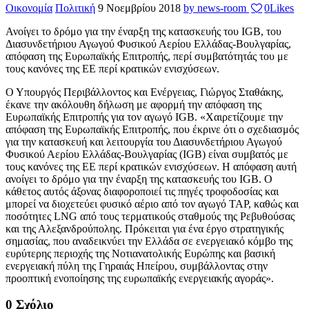
Οικονομία
Πολιτική
9 Νοεμβρίου 2018
by news-room
0
Likes
Ανοίγει το δρόμο για την έναρξη της κατασκευής του IGB, του
Διασυνδετήριου Αγωγού Φυσικού Αερίου Ελλάδας-Βουλγαρίας,
απόφαση της Ευρωπαϊκής Επιτροπής, περί συμβατότητάς του με
τους κανόνες της ΕΕ περί κρατικών ενισχύσεων.
Ο Υπουργός Περιβάλλοντος και Ενέργειας, Γιώργος Σταθάκης,
έκανε την ακόλουθη δήλωση με αφορμή την απόφαση της
Ευρωπαϊκής Επιτροπής για τον αγωγό IGB. «Χαιρετίζουμε την
απόφαση της Ευρωπαϊκής Επιτροπής, που έκρινε ότι ο σχεδιασμός
για την κατασκευή και λειτουργία του Διασυνδετήριου Αγωγού
Φυσικού Αερίου Ελλάδας-Βουλγαρίας (IGB) είναι συμβατός με
τους κανόνες της ΕΕ περί κρατικών ενισχύσεων. Η απόφαση αυτή
ανοίγει το δρόμο για την έναρξη της κατασκευής του IGB. Ο
κάθετος αυτός άξονας διαφοροποιεί τις πηγές τροφοδοσίας και
μπορεί να διοχετεύει φυσικό αέριο από τον αγωγό TAP, καθώς και
ποσότητες LNG από τους τερματικούς σταθμούς της Ρεβυθούσας
και της Αλεξανδρούπολης. Πρόκειται για ένα έργο στρατηγικής
σημασίας, που αναδεικνύει την Ελλάδα σε ενεργειακό κόμβο της
ευρύτερης περιοχής της Νοτιανατολικής Ευρώπης και βασική
ενεργειακή πύλη της Γηραιάς Ηπείρου, συμβάλλοντας στην
προοπτική ενοποίησης της ευρωπαϊκής ενεργειακής αγοράς».
0 Σχόλιο