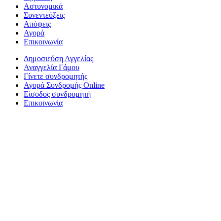
Αστυνομικά
Συνεντεύξεις
Απόψεις
Αγορά
Επικοινωνία
Δημοσιεύση Αγγελίας
Αναγγελία Γάμου
Γίνετε συνδρομητής
Αγορά Συνδρομής Online
Είσοδος συνδρομητή
Επικοινωνία