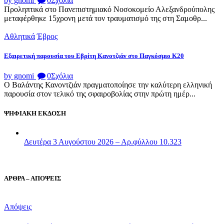
by gnomi
0
Σχόλια
Προληπτικά στο Πανεπιστημιακό Νοσοκομείο Αλεξανδρούπολης
μεταφέρθηκε 15χρονη μετά τον τραυματισμό της στη Σαμοθρ...
Αθλητικά
Έβρος
Εξαιρετική παρουσία του Εβρίτη Κανοτζιάν στο Παγκόσμιο Κ20
by gnomi
0
Σχόλια
Ο Βαλάντης Κανοντζιάν πραγματοποίησε την καλύτερη ελληνική
παρουσία στον τελικό της σφαιροβολίας στην πρώτη ημέρ...
ΨΗΦΙΑΚΗ ΕΚΔΟΣΗ
Δευτέρα 3 Αυγούστου 2026 – Αρ.φύλλου 10.323
ΑΡΘΡΑ – ΑΠΟΨΕΙΣ
Απόψεις