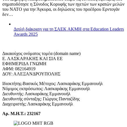
σηματοδότησε η Σύνοδος Κορυφής των ηγετών των κρατών μελών
του ΝΑΤΟ για την Άγκυρα, οι δηλώσεις του προέδρου Ερντογάν
δεν…
Διπλή διάκριση για τη ΣΑΕΚ ΑΚΜΗ στα Education Leaders
Awards 2025
Δικαιούχος ονόματος τομέα (domain name)
Ε. ΛΑΣΚΑΡΑΚΗΣ ΚΑΙ ΣΙΑ ΕΕ
ΕΦΗΜΕΡΙΔΑ ΓΝΩΜΗ
ΑΦΜ: 082164919
ΔΟΥ: ΑΛΕΞΑΝΔΡΟΥΠΟΛΗΣ
Ιδιοκτήτης-Βασικός Μέτοχος: Λασκαράκης Εμμανουήλ
Νόμιμος εκπρόσωπος: Λασκαράκης Εμμανουήλ
Διευθυντής: Λασκαράκης Εμμανουήλ
Διευθυντής σύνταξης: Γιώργος Πανταζίδης
Διαχειριστής: Λασκαράκης Εμμανουήλ
Αρ. Μ.Η.Τ.: 232167