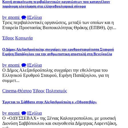
Κοινή ανακοίνωση περιβαλλοντικών οργανώσεων που καταγγέλουν
παράνομη υλοτόμηση στα ελληνοβουλγαρικά σύνορα
by gnomi
0
Σχόλια
Τρεις περιβαλλοντικές οργανώσεις, μεταξύ των οποίων και η
Εταιρεία Προστασίας Βιοποικιλότητας Θράκης (ΕΠΒΘ), ζητ...
Έβρος
Κοινωνία
Ο Δήμος Αλεξανδρούπολης συγχαίρει την ερυθροσταυρίτισσα Σταυρού
Ειρήνη Παπάζογλου για την ανθρωπιστικη αποστολή στη Βενεζουέλα
by gnomi
0
Σχόλια
Ο Δήμος Αλεξανδρούπολης συγχαίρει την εθελόντρια του
Ελληνικού Ερυθρού Σταυρού, Ειρήνη Παπάζογλου, για τη
συμμετ...
Cinema-Θέατρο
Έβρος
Πολιτισμός
Έρχεται το Σάββατο στην Αλεξανδρούπολη ο «Οδυσσεβάχ»
by gnomi
0
Σχόλια
Ο «ΟΔΥΣΣΕΒΑΧ» της Ξένιας Καλογεροπούλου, με μουσική
Διονύση Σαββόπουλου και σκηνοθεσία Δήμητρας Λαρεντζάκη,