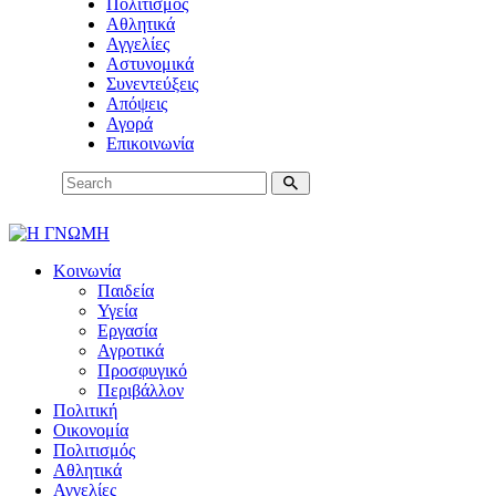
Πολιτισμός
Αθλητικά
Αγγελίες
Αστυνομικά
Συνεντεύξεις
Απόψεις
Αγορά
Επικοινωνία
Κοινωνία
Παιδεία
Υγεία
Εργασία
Αγροτικά
Προσφυγικό
Περιβάλλον
Πολιτική
Οικονομία
Πολιτισμός
Αθλητικά
Αγγελίες