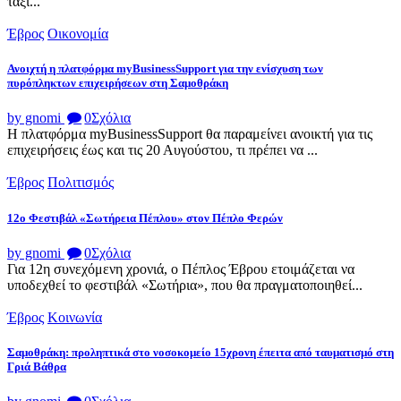
ταξι...
Έβρος
Οικονομία
Ανοιχτή η πλατφόρμα myBusinessSupport για την ενίσχυση των
πυρόπληκτων επιχειρήσεων στη Σαμοθράκη
by gnomi
0
Σχόλια
Η πλατφόρμα myBusinessSupport θα παραμείνει ανοικτή για τις
επιχειρήσεις έως και τις 20 Αυγούστου, τι πρέπει να ...
Έβρος
Πολιτισμός
12ο Φεστιβάλ «Σωτήρεια Πέπλου» στον Πέπλο Φερών
by gnomi
0
Σχόλια
Για 12η συνεχόμενη χρονιά, ο Πέπλος Έβρου ετοιμάζεται να
υποδεχθεί το φεστιβάλ «Σωτήρια», που θα πραγματοποιηθεί...
Έβρος
Κοινωνία
Σαμοθράκη: προληπτικά στο νοσοκομείο 15χρονη έπειτα από ταυματισμό στη
Γριά Βάθρα