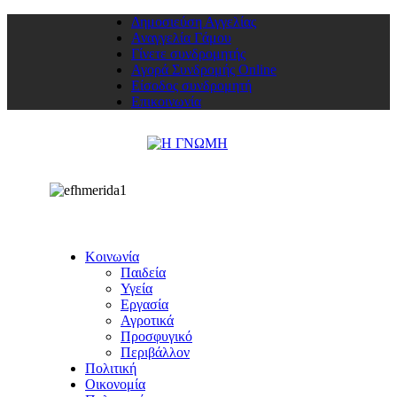
Δημοσιεύση Αγγελίας
Αναγγελία Γάμου
Γίνετε συνδρομητής
Αγορά Συνδρομής Online
Είσοδος συνδρομητή
Επικοινωνία
Κοινωνία
Παιδεία
Υγεία
Εργασία
Αγροτικά
Προσφυγικό
Περιβάλλον
Πολιτική
Οικονομία