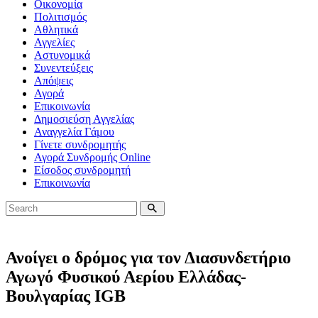
Οικονομία
Πολιτισμός
Αθλητικά
Αγγελίες
Αστυνομικά
Συνεντεύξεις
Απόψεις
Αγορά
Επικοινωνία
Δημοσιεύση Αγγελίας
Αναγγελία Γάμου
Γίνετε συνδρομητής
Αγορά Συνδρομής Online
Είσοδος συνδρομητή
Επικοινωνία
Ανοίγει ο δρόμος για τον Διασυνδετήριο
Αγωγό Φυσικού Αερίου Ελλάδας-
Βουλγαρίας IGB