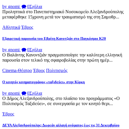
by gnomi
0
Σχόλια
Προληπτικά στο Πανεπιστημιακό Νοσοκομείο Αλεξανδρούπολης
μεταφέρθηκε 15χρονη μετά τον τραυματισμό της στη Σαμοθρ...
Αθλητικά
Έβρος
Εξαιρετική παρουσία του Εβρίτη Κανοτζιάν στο Παγκόσμιο Κ20
by gnomi
0
Σχόλια
Ο Βαλάντης Κανοντζιάν πραγματοποίησε την καλύτερη ελληνική
παρουσία στον τελικό της σφαιροβολίας στην πρώτη ημέρ...
Cinema-Θέατρο
Έβρος
Πολιτισμός
Ο κινητός κινηματογράφος «ταξιδεύει» στην Κίρκη
by gnomi
0
Σχόλια
Ο Δήμος Αλεξανδρούπολης, στο πλαίσιο του προγράμματος «Ο
Πολιτισμός Ταξιδεύει», σε συνεργασία με τον κινητό θερι...
Έβρος
ΔΕΥΑ Αλεξανδρούπολης: Δωρεάν αλλαγή ονόματος έως τις 31 Δεκεμβρίου