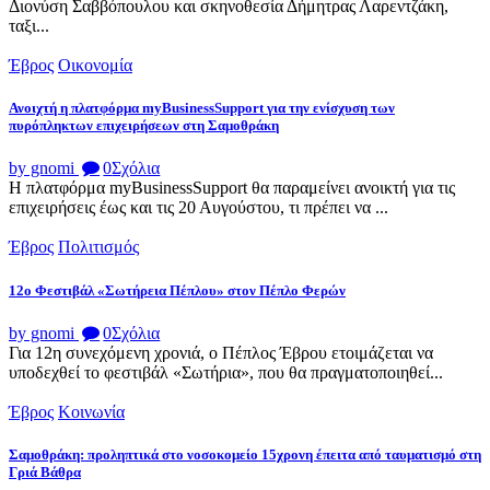
Διονύση Σαββόπουλου και σκηνοθεσία Δήμητρας Λαρεντζάκη,
ταξι...
Έβρος
Οικονομία
Ανοιχτή η πλατφόρμα myBusinessSupport για την ενίσχυση των
πυρόπληκτων επιχειρήσεων στη Σαμοθράκη
by gnomi
0
Σχόλια
Η πλατφόρμα myBusinessSupport θα παραμείνει ανοικτή για τις
επιχειρήσεις έως και τις 20 Αυγούστου, τι πρέπει να ...
Έβρος
Πολιτισμός
12ο Φεστιβάλ «Σωτήρεια Πέπλου» στον Πέπλο Φερών
by gnomi
0
Σχόλια
Για 12η συνεχόμενη χρονιά, ο Πέπλος Έβρου ετοιμάζεται να
υποδεχθεί το φεστιβάλ «Σωτήρια», που θα πραγματοποιηθεί...
Έβρος
Κοινωνία
Σαμοθράκη: προληπτικά στο νοσοκομείο 15χρονη έπειτα από ταυματισμό στη
Γριά Βάθρα