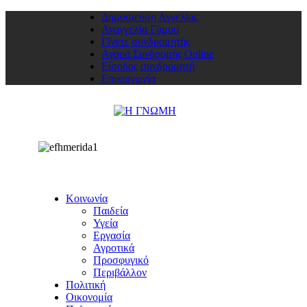
Δημοσιεύση Αγγελίας
Αναγγελία Γάμου
Γίνετε συνδρομητής
Αγορά Συνδρομής Online
Είσοδος συνδρομητή
Επικοινωνία
Κοινωνία
Παιδεία
Υγεία
Εργασία
Αγροτικά
Προσφυγικό
Περιβάλλον
Πολιτική
Οικονομία