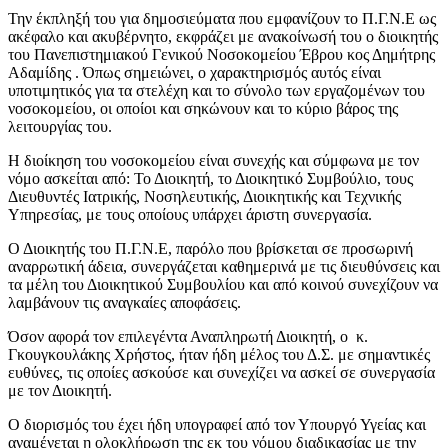
Την έκπληξή του για δημοσιεύματα που εμφανίζουν το Π.Γ.Ν.Ε ως
ακέφαλο και ακυβέρνητο, εκφράζει με ανακοίνωσή του ο διοικητής
του Πανεπιστημιακού Γενικού Νοσοκομείου Έβρου κος Δημήτρης
Αδαμίδης . Όπως σημειώνει, ο χαρακτηρισμός αυτός είναι
υποτιμητικός για τα στελέχη και το σύνολο των εργαζομένων του
νοσοκομείου, οι οποίοι και σηκώνουν και το κύριο βάρος της
λειτουργίας του.
Η διοίκηση του νοσοκομείου είναι συνεχής και σύμφωνα με τον
νόμο ασκείται από: Το Διοικητή, το Διοικητικό Συμβούλιο, τους
Διευθυντές Ιατρικής, Νοσηλευτικής, Διοικητικής και Τεχνικής
Υπηρεσίας, με τους οποίους υπάρχει άριστη συνεργασία.
Ο Διοικητής του Π.Γ.Ν.Ε, παρόλο που βρίσκεται σε προσωρινή
αναρρωτική άδεια, συνεργάζεται καθημερινά με τις διευθύνσεις και
τα μέλη του Διοικητικού Συμβουλίου και από κοινού συνεχίζουν να
λαμβάνουν τις αναγκαίες αποφάσεις.
Όσον αφορά τον επιλεγέντα Αναπληρωτή Διοικητή, ο κ.
Γκουγκουλάκης Χρήστος, ήταν ήδη μέλος του Δ.Σ. με σημαντικές
ευθύνες, τις οποίες ασκούσε και συνεχίζει να ασκεί σε συνεργασία
με τον Διοικητή.
Ο διορισμός του έχει ήδη υπογραφεί από τον Υπουργό Υγείας και
αναμένεται η ολοκλήρωση της εκ του νόμου διαδικασίας με την