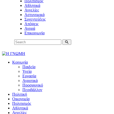
Πολιτισμός
Αθλητικά
Αγγελίες
Αστυνομικά
Συνεντεύξεις
Απόψεις
Αγορά
Επικοινωνία
Κοινωνία
Παιδεία
Υγεία
Εργασία
Αγροτικά
Προσφυγικό
Περιβάλλον
Πολιτική
Οικονομία
Πολιτισμός
Αθλητικά
Αγγελίες