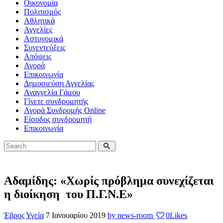
Οικονομία
Πολιτισμός
Αθλητικά
Αγγελίες
Αστυνομικά
Συνεντεύξεις
Απόψεις
Αγορά
Επικοινωνία
Δημοσιεύση Αγγελίας
Αναγγελία Γάμου
Γίνετε συνδρομητής
Αγορά Συνδρομής Online
Είσοδος συνδρομητή
Επικοινωνία
Αδαμίδης: «Χωρίς πρόβλημα συνεχίζεται
η διοίκηση του Π.Γ.Ν.Ε»
Έβρος
Υγεία
7 Ιανουαρίου 2019
by news-room
0
Likes