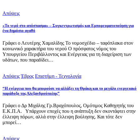
Απόψεις
«Το νερό στο απόσπασμα» – Συγκεντρωτισμός και Εμπορευματοποίηση για
ένα δημόσιο αγαθό
Γράφει ο Λευτέρης Χαμαλίδης Το νομοσχέδιο – ταφόπλακα στον
κοινωνικό χαρακτήρα του νερού Ο πρόσφατος νόμος του
Υπουργείου Περιβάλλοντος και Ενέργειας για τη διαχείριση των
υδάτων, που παραδίδει…
Απόψεις
Έβρος
Επιστήμη - Τεχνολογία
“Η ενέργεια που θα μπορούσε να αλλάξει τη Θράκη και το μεγάλο ενεργειακό
παράδοξο της Αλεξανδρούπολης”
Γράφει ο Δρ Μιχάλης Γρ.Βραχόπουλος, Ομότιμος Καθηγητής του
Ε.Κ.Π.Α. Υπάρχουν εποχές που η ανάπτυξη δεν σκοντάφτει στην
έλλειψη πόρων, αλλά στην έλλειψη βούλησης. Και τότε δεν
μπορεί…
Απόψεις