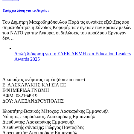
Υπάρχει λύση για το Αιγαίο;
Του Δημήτρη Μακροδημόπουλου Παρά τις ευνοϊκές εξελίξεις που
σηματοδότησε η Σύνοδος Κορυφής των ηγετών των κρατών μελών
του ΝΑΤΟ για την Άγκυρα, οι δηλώσεις του προέδρου Ερντογάν
δεν…
Διπλή διάκριση για τη ΣΑΕΚ ΑΚΜΗ στα Education Leaders
Awards 2025
Δικαιούχος ονόματος τομέα (domain name)
Ε. ΛΑΣΚΑΡΑΚΗΣ ΚΑΙ ΣΙΑ ΕΕ
ΕΦΗΜΕΡΙΔΑ ΓΝΩΜΗ
ΑΦΜ: 082164919
ΔΟΥ: ΑΛΕΞΑΝΔΡΟΥΠΟΛΗΣ
Ιδιοκτήτης-Βασικός Μέτοχος: Λασκαράκης Εμμανουήλ
Νόμιμος εκπρόσωπος: Λασκαράκης Εμμανουήλ
Διευθυντής: Λασκαράκης Εμμανουήλ
Διευθυντής σύνταξης: Γιώργος Πανταζίδης
Διαχειριστής: Λασκαράκης Εμμανουήλ