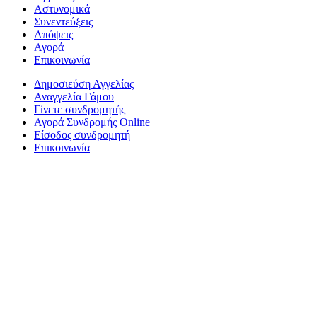
Αστυνομικά
Συνεντεύξεις
Απόψεις
Αγορά
Επικοινωνία
Δημοσιεύση Αγγελίας
Αναγγελία Γάμου
Γίνετε συνδρομητής
Αγορά Συνδρομής Online
Είσοδος συνδρομητή
Επικοινωνία