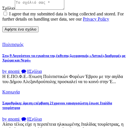
Σχόλιο
I agree that my submitted data is being collected and stored. For
further details on handling user data, see our
Privacy Policy
Πολιτισμός
Στις 9 Αυγούστου τα εγκαίνια της έκθεσης ζωγραφικής «Αστικές Διαδρομές με
Χρώμα και Νερό»
by gnomi
0
Σχόλια
Η Ε.ΠΟ.Φ.Ε.-Ένωση Πολιτιστικών Φορέων Έβρου με την αιγίδα
του Δήμου Αλεξανδρούπολης προσκαλεί να το κοινό στην Έ...
Κοινωνία
Σαμοθράκη: άμεση επέμβαση 21χρονου ναυαγοσώστη έσωσε Ιταλίδα
τουρίστρια
by gnomi
0
Σχόλια
Αίσιο τέλος είχε η περιπέτεια ηλικιωμένης Ιταλίδας τουρίστριας, η