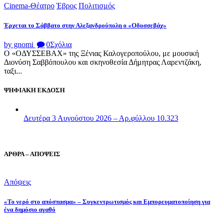
Cinema-Θέατρο
Έβρος
Πολιτισμός
Έρχεται το Σάββατο στην Αλεξανδρούπολη ο «Οδυσσεβάχ»
by gnomi
0
Σχόλια
Ο «ΟΔΥΣΣΕΒΑΧ» της Ξένιας Καλογεροπούλου, με μουσική
Διονύση Σαββόπουλου και σκηνοθεσία Δήμητρας Λαρεντζάκη,
ταξι...
ΨΗΦΙΑΚΗ ΕΚΔΟΣΗ
Δευτέρα 3 Αυγούστου 2026 – Αρ.φύλλου 10.323
ΑΡΘΡΑ – ΑΠΟΨΕΙΣ
Απόψεις
«Το νερό στο απόσπασμα» – Συγκεντρωτισμός και Εμπορευματοποίηση για
ένα δημόσιο αγαθό