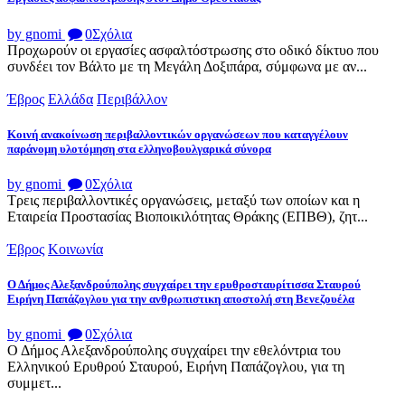
by gnomi
0
Σχόλια
Προχωρούν οι εργασίες ασφαλτόστρωσης στο οδικό δίκτυο που
συνδέει τον Βάλτο με τη Μεγάλη Δοξιπάρα, σύμφωνα με αν...
Έβρος
Ελλάδα
Περιβάλλον
Κοινή ανακοίνωση περιβαλλοντικών οργανώσεων που καταγγέλουν
παράνομη υλοτόμηση στα ελληνοβουλγαρικά σύνορα
by gnomi
0
Σχόλια
Τρεις περιβαλλοντικές οργανώσεις, μεταξύ των οποίων και η
Εταιρεία Προστασίας Βιοποικιλότητας Θράκης (ΕΠΒΘ), ζητ...
Έβρος
Κοινωνία
Ο Δήμος Αλεξανδρούπολης συγχαίρει την ερυθροσταυρίτισσα Σταυρού
Ειρήνη Παπάζογλου για την ανθρωπιστικη αποστολή στη Βενεζουέλα
by gnomi
0
Σχόλια
Ο Δήμος Αλεξανδρούπολης συγχαίρει την εθελόντρια του
Ελληνικού Ερυθρού Σταυρού, Ειρήνη Παπάζογλου, για τη
συμμετ...