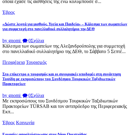
οποία έχασε τις αισθήσεις της ενώ κολυμπούσε σ...
Έβρος
«Δώστε λεφτά για μισθούς, Υγεία και Παιδεία» – Κάλεσμα των σωματείων
για συμμετοχή στο πανελλαδικό συλλαλητήριο της ΔΕΘ
by gnomi
0
Σχόλια
Κάλεσμα των σωματείων της Αλεξανδρούπολης για συμμετοχή
στο πανελλαδικό συλλαλητήριο της ΔΕΘ, το Σάββατο 5 Σεπτέ...
Περιφέρεια
Τουρισμός
Στο επίκεντρο ο τουρισμός και οι συνοριακές υποδομές στη συνάντηση
Τοψίδη με εκπροσώπους του Συνδέσμου Τουρκικών Ταξιδιωτικών
Πρακτορείων
by gnomi
0
Σχόλια
Με εκπροσώπους του Συνδέσμου Τουρκικών Ταξιδιωτικών
Πρακτορείων TÜRSAB και τον αντιπρόεδρο της Περιφερειακής
Εκπ...
Έβρος
Κοινωνία
Εργασίες ασφαλτόστρωσης στον Δήμο Ορεστιάδας