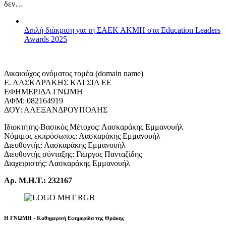
δεν…
Διπλή διάκριση για τη ΣΑΕΚ ΑΚΜΗ στα Education Leaders
Awards 2025
Δικαιούχος ονόματος τομέα (domain name)
Ε. ΛΑΣΚΑΡΑΚΗΣ ΚΑΙ ΣΙΑ ΕΕ
ΕΦΗΜΕΡΙΔΑ ΓΝΩΜΗ
ΑΦΜ: 082164919
ΔΟΥ: ΑΛΕΞΑΝΔΡΟΥΠΟΛΗΣ
Ιδιοκτήτης-Βασικός Μέτοχος: Λασκαράκης Εμμανουήλ
Νόμιμος εκπρόσωπος: Λασκαράκης Εμμανουήλ
Διευθυντής: Λασκαράκης Εμμανουήλ
Διευθυντής σύνταξης: Γιώργος Πανταζίδης
Διαχειριστής: Λασκαράκης Εμμανουήλ
Αρ. Μ.Η.Τ.: 232167
Η ΓΝΩΜΗ - Καθημερινή Εφημερίδα της Θράκης