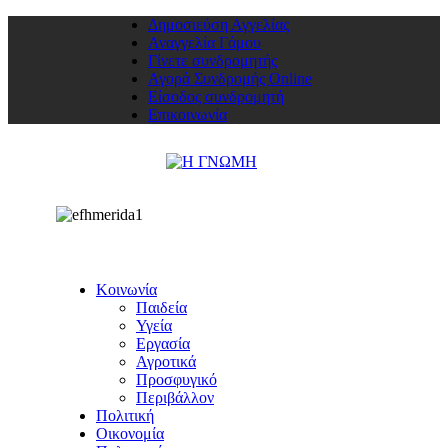
Δημοσιεύση Αγγελίας
Αναγγελία Γάμου
Γίνετε συνδρομητής
Αγορά Συνδρομής Online
Είσοδος συνδρομητή
Επικοινωνία
Κοινωνία
Παιδεία
Υγεία
Εργασία
Αγροτικά
Προσφυγικό
Περιβάλλον
Πολιτική
Οικονομία