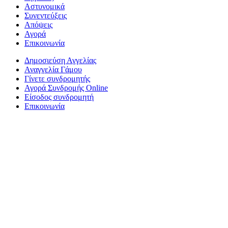
Αστυνομικά
Συνεντεύξεις
Απόψεις
Αγορά
Επικοινωνία
Δημοσιεύση Αγγελίας
Αναγγελία Γάμου
Γίνετε συνδρομητής
Αγορά Συνδρομής Online
Είσοδος συνδρομητή
Επικοινωνία