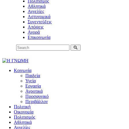
Πολιτισμός
Αθλητικά
Αγγελίες
Αστυνομικά
Συνεντεύξεις
Απόψεις
Αγορά
Επικοινωνία
Κοινωνία
Παιδεία
Υγεία
Εργασία
Αγροτικά
Προσφυγικό
Περιβάλλον
Πολιτική
Οικονομία
Πολιτισμός
Αθλητικά
Αγγελίες