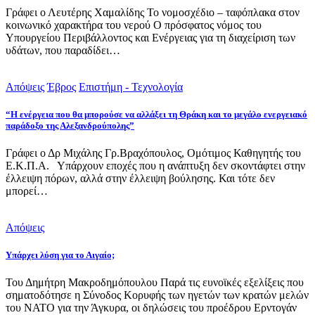
Γράφει ο Λευτέρης Χαμαλίδης Το νομοσχέδιο – ταφόπλακα στον
κοινωνικό χαρακτήρα του νερού Ο πρόσφατος νόμος του
Υπουργείου Περιβάλλοντος και Ενέργειας για τη διαχείριση των
υδάτων, που παραδίδει…
Απόψεις
Έβρος
Επιστήμη - Τεχνολογία
“Η ενέργεια που θα μπορούσε να αλλάξει τη Θράκη και το μεγάλο ενεργειακό
παράδοξο της Αλεξανδρούπολης”
Γράφει ο Δρ Μιχάλης Γρ.Βραχόπουλος, Ομότιμος Καθηγητής του
Ε.Κ.Π.Α. Υπάρχουν εποχές που η ανάπτυξη δεν σκοντάφτει στην
έλλειψη πόρων, αλλά στην έλλειψη βούλησης. Και τότε δεν
μπορεί…
Απόψεις
Υπάρχει λύση για το Αιγαίο;
Του Δημήτρη Μακροδημόπουλου Παρά τις ευνοϊκές εξελίξεις που
σηματοδότησε η Σύνοδος Κορυφής των ηγετών των κρατών μελών
του ΝΑΤΟ για την Άγκυρα, οι δηλώσεις του προέδρου Ερντογάν