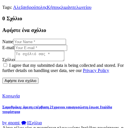
Tags:
Αλεξανδρούπολης
Κήπους
λιμάνι
τελωνείου
0 Σχόλιο
Αφήστε ένα σχόλιο
Name
E-mail
Σχόλιο
I agree that my submitted data is being collected and stored. For
further details on handling user data, see our
Privacy Policy
Κοινωνία
Σαμοθράκη: άμεση επέμβαση 21χρονου ναυαγοσώστη έσωσε Ιταλίδα
τουρίστρια
by gnomi
0
Σχόλια
Αίσιο τέλος είχε η περιπέτεια ηλικιωμένης Ιταλίδας τουρίστριας, η