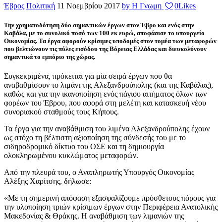
Έβρος
Πολιτική
11 Νοεμβρίου 2017
by Η Γνωμη
0
Likes
Την χρηματοδότηση δύο σημαντικών έργων στον Έβρο και ενός στην
Καβάλα, με το συνολικό ποσό των 100 εκ ευρώ, αποφάσισε το υπουργείο
Οικονομίας. Τα έργα αφορούν κρίσιμες υποδομές στον τομέα των μεταφορών
που βελτιώνουν τις πύλες εισόδου της Βόρειας Ελλάδας και διευκολύνουν
σημαντικά το εμπόριο της χώρας.
Συγκεκριμένα, πρόκειται για μία σειρά έργων που θα
αναβαθμίσουν το λιμάνι της Αλεξανδρούπολης (και της Καβάλας),
καθώς και για την ικανοποίηση ενός πάγιου αιτήματος όλων των
φορέων του Έβρου, που αφορά στη μελέτη και κατασκευή νέου
συνοριακού σταθμούς τους Κήπους.
Τα έργα για την αναβάθμιση του λιμένα Αλεξανδρούπολης έχουν
ως στόχο τη βέλτιστη αξιοποίηση της σύνδεσής του με το
σιδηροδρομικό δίκτυο του ΟΣΕ και τη δημιουργία
ολοκληρωμένου κυκλώματος μεταφορών.
Από την πλευρά του, ο Αναπληρωτής Υπουργός Οικονομίας
Αλέξης Χαρίτσης, δήλωσε:
«Με τη σημερινή απόφαση εξασφαλίζουμε πρόσθετους πόρους για
την υλοποίηση τριών κρίσιμων έργων στην Περιφέρεια Ανατολικής
Μακεδονίας & Θράκης. Η αναβάθμιση των λιμανιών της