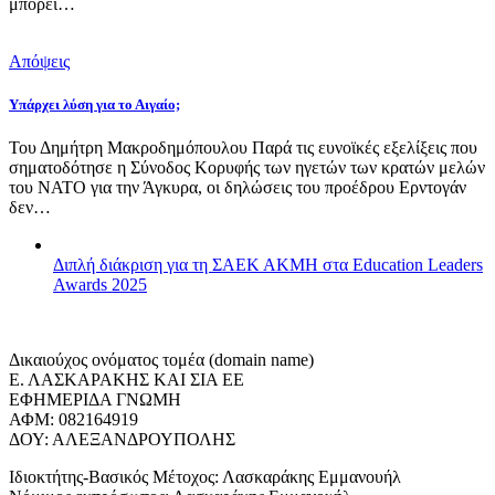
μπορεί…
Απόψεις
Υπάρχει λύση για το Αιγαίο;
Του Δημήτρη Μακροδημόπουλου Παρά τις ευνοϊκές εξελίξεις που
σηματοδότησε η Σύνοδος Κορυφής των ηγετών των κρατών μελών
του ΝΑΤΟ για την Άγκυρα, οι δηλώσεις του προέδρου Ερντογάν
δεν…
Διπλή διάκριση για τη ΣΑΕΚ ΑΚΜΗ στα Education Leaders
Awards 2025
Δικαιούχος ονόματος τομέα (domain name)
Ε. ΛΑΣΚΑΡΑΚΗΣ ΚΑΙ ΣΙΑ ΕΕ
ΕΦΗΜΕΡΙΔΑ ΓΝΩΜΗ
ΑΦΜ: 082164919
ΔΟΥ: ΑΛΕΞΑΝΔΡΟΥΠΟΛΗΣ
Ιδιοκτήτης-Βασικός Μέτοχος: Λασκαράκης Εμμανουήλ