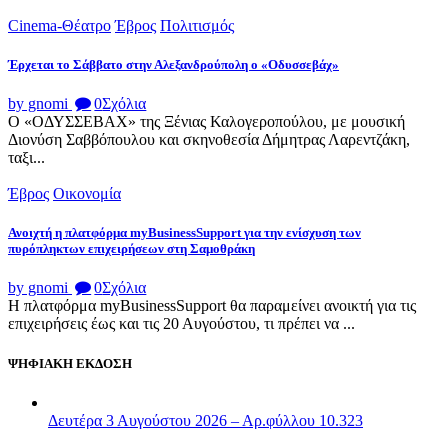
Cinema-Θέατρο
Έβρος
Πολιτισμός
Έρχεται το Σάββατο στην Αλεξανδρούπολη ο «Οδυσσεβάχ»
by gnomi
0
Σχόλια
Ο «ΟΔΥΣΣΕΒΑΧ» της Ξένιας Καλογεροπούλου, με μουσική
Διονύση Σαββόπουλου και σκηνοθεσία Δήμητρας Λαρεντζάκη,
ταξι...
Έβρος
Οικονομία
Ανοιχτή η πλατφόρμα myBusinessSupport για την ενίσχυση των
πυρόπληκτων επιχειρήσεων στη Σαμοθράκη
by gnomi
0
Σχόλια
Η πλατφόρμα myBusinessSupport θα παραμείνει ανοικτή για τις
επιχειρήσεις έως και τις 20 Αυγούστου, τι πρέπει να ...
ΨΗΦΙΑΚΗ ΕΚΔΟΣΗ
Δευτέρα 3 Αυγούστου 2026 – Αρ.φύλλου 10.323