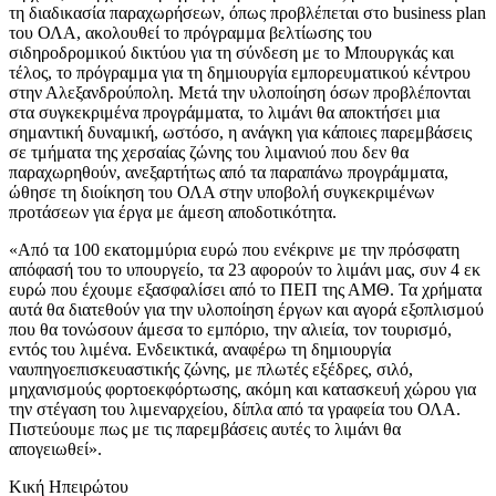
τη διαδικασία παραχωρήσεων, όπως προβλέπεται στο business plan
του ΟΛΑ, ακολουθεί το πρόγραμμα βελτίωσης του
σιδηροδρομικού δικτύου για τη σύνδεση με το Μπουργκάς και
τέλος, το πρόγραμμα για τη δημιουργία εμπορευματικού κέντρου
στην Αλεξανδρούπολη. Μετά την υλοποίηση όσων προβλέπονται
στα συγκεκριμένα προγράμματα, το λιμάνι θα αποκτήσει μια
σημαντική δυναμική, ωστόσο, η ανάγκη για κάποιες παρεμβάσεις
σε τμήματα της χερσαίας ζώνης του λιμανιού που δεν θα
παραχωρηθούν, ανεξαρτήτως από τα παραπάνω προγράμματα,
ώθησε τη διοίκηση του ΟΛΑ στην υποβολή συγκεκριμένων
προτάσεων για έργα με άμεση αποδοτικότητα.
«Από τα 100 εκατομμύρια ευρώ που ενέκρινε με την πρόσφατη
απόφασή του το υπουργείο, τα 23 αφορούν το λιμάνι μας, συν 4 εκ
ευρώ που έχουμε εξασφαλίσει από το ΠΕΠ της ΑΜΘ. Τα χρήματα
αυτά θα διατεθούν για την υλοποίηση έργων και αγορά εξοπλισμού
που θα τονώσουν άμεσα το εμπόριο, την αλιεία, τον τουρισμό,
εντός του λιμένα. Ενδεικτικά, αναφέρω τη δημιουργία
ναυπηγοεπισκευαστικής ζώνης, με πλωτές εξέδρες, σιλό,
μηχανισμούς φορτοεκφόρτωσης, ακόμη και κατασκευή χώρου για
την στέγαση του λιμεναρχείου, δίπλα από τα γραφεία του ΟΛΑ.
Πιστεύουμε πως με τις παρεμβάσεις αυτές το λιμάνι θα
απογειωθεί».
Κική Ηπειρώτου