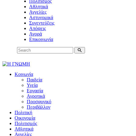
Πολιτισμός
Αθλητικά
Αγγελίες
Αστυνομικά
Συνεντεύξεις
Απόψεις
Αγορά
Επικοινωνία
Κοινωνία
Παιδεία
Υγεία
Εργασία
Αγροτικά
Προσφυγικό
Περιβάλλον
Πολιτική
Οικονομία
Πολιτισμός
Αθλητικά
Αγγελίες