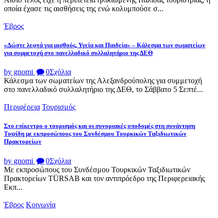
οποία έχασε τις αισθήσεις της ενώ κολυμπούσε σ...
Έβρος
«Δώστε λεφτά για μισθούς, Υγεία και Παιδεία» – Κάλεσμα των σωματείων
για συμμετοχή στο πανελλαδικό συλλαλητήριο της ΔΕΘ
by gnomi
0
Σχόλια
Κάλεσμα των σωματείων της Αλεξανδρούπολης για συμμετοχή
στο πανελλαδικό συλλαλητήριο της ΔΕΘ, το Σάββατο 5 Σεπτέ...
Περιφέρεια
Τουρισμός
Στο επίκεντρο ο τουρισμός και οι συνοριακές υποδομές στη συνάντηση
Τοψίδη με εκπροσώπους του Συνδέσμου Τουρκικών Ταξιδιωτικών
Πρακτορείων
by gnomi
0
Σχόλια
Με εκπροσώπους του Συνδέσμου Τουρκικών Ταξιδιωτικών
Πρακτορείων TÜRSAB και τον αντιπρόεδρο της Περιφερειακής
Εκπ...
Έβρος
Κοινωνία