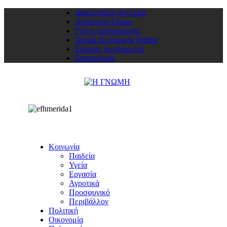
Δημοσιεύση Αγγελίας
Αναγγελία Γάμου
Γίνετε συνδρομητής
Αγορά Συνδρομής Online
Είσοδος συνδρομητή
Επικοινωνία
Κοινωνία
Παιδεία
Υγεία
Εργασία
Αγροτικά
Προσφυγικό
Περιβάλλον
Πολιτική
Οικονομία