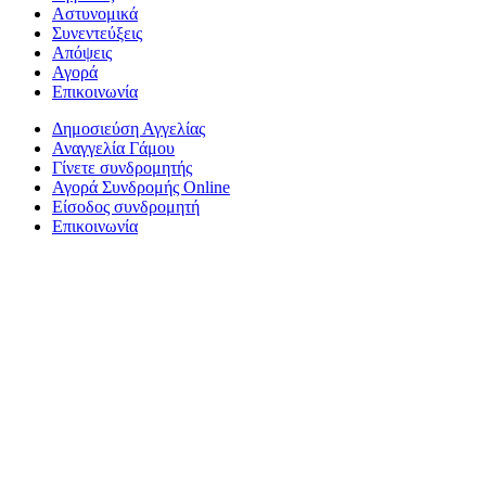
Αστυνομικά
Συνεντεύξεις
Απόψεις
Αγορά
Επικοινωνία
Δημοσιεύση Αγγελίας
Αναγγελία Γάμου
Γίνετε συνδρομητής
Αγορά Συνδρομής Online
Είσοδος συνδρομητή
Επικοινωνία