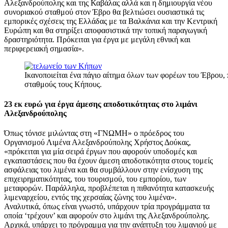
Αλεξανδρούπολης και της Καβάλας αλλά και η δημιουργία νέου
συνοριακού σταθμού στον Έβρο θα βελτιώσει ουσιαστικά τις
εμπορικές σχέσεις της Ελλάδας με τα Βαλκάνια και την Κεντρική
Ευρώπη και θα στηρίξει αποφασιστικά την τοπική παραγωγική
δραστηριότητα. Πρόκειται για έργα με μεγάλη εθνική και
περιφερειακή σημασία».
Ικανοποιείται ένα πάγιο αίτημα όλων των φορέων του Έβρου,
σταθμούς τους Κήπους.
23 εκ ευρώ για έργα άμεσης αποδοτικότητας στο λιμάνι
Αλεξανδρούπολης
Όπως τόνισε μιλώντας στη «ΓΝΩΜΗ» ο πρόεδρος του
Οργανισμού Λιμένα Αλεξανδρούπολης Χρήστος Δούκας,
«πρόκειται για μία σειρά έργων που αφορούν υποδομές και
εγκαταστάσεις που θα έχουν άμεση αποδοτικότητα στους τομείς
ασφάλειας του λιμένα και θα συμβάλλουν στην ενίσχυση της
επιχειρηματικότητας, του τουρισμού, του εμπορίου, των
μεταφορών. Παράλληλα, προβλέπεται η πιθανότητα κατασκευής
λιμεναρχείου, εντός της χερσαίας ζώνης του λιμένα».
Αναλυτικά, όπως είναι γνωστό, υπάρχουν τρία προγράμματα τα
οποία ‘τρέχουν’ και αφορούν στο λιμάνι της Αλεξανδρούπολης.
Αρχικά, υπάρχει το πρόγραμμα για την ανάπτυξη του λιμανιού με