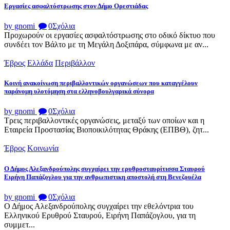
Εργασίες ασφαλτόστρωσης στον Δήμο Ορεστιάδας
by gnomi
0
Σχόλια
Προχωρούν οι εργασίες ασφαλτόστρωσης στο οδικό δίκτυο που
συνδέει τον Βάλτο με τη Μεγάλη Δοξιπάρα, σύμφωνα με αν...
Έβρος
Ελλάδα
Περιβάλλον
Κοινή ανακοίνωση περιβαλλοντικών οργανώσεων που καταγγέλουν
παράνομη υλοτόμηση στα ελληνοβουλγαρικά σύνορα
by gnomi
0
Σχόλια
Τρεις περιβαλλοντικές οργανώσεις, μεταξύ των οποίων και η
Εταιρεία Προστασίας Βιοποικιλότητας Θράκης (ΕΠΒΘ), ζητ...
Έβρος
Κοινωνία
Ο Δήμος Αλεξανδρούπολης συγχαίρει την ερυθροσταυρίτισσα Σταυρού
Ειρήνη Παπάζογλου για την ανθρωπιστικη αποστολή στη Βενεζουέλα
by gnomi
0
Σχόλια
Ο Δήμος Αλεξανδρούπολης συγχαίρει την εθελόντρια του
Ελληνικού Ερυθρού Σταυρού, Ειρήνη Παπάζογλου, για τη
συμμετ...