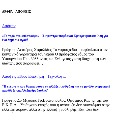
ΑΡΘΡΑ – ΑΠΟΨΕΙΣ
Απόψεις
«Το νερό στο απόσπασμα» – Συγκεντρωτισμός και Εμπορευματοποίηση για
ένα δημόσιο αγαθό
Γράφει ο Λευτέρης Χαμαλίδης Το νομοσχέδιο – ταφόπλακα στον
κοινωνικό χαρακτήρα του νερού Ο πρόσφατος νόμος του
Υπουργείου Περιβάλλοντος και Ενέργειας για τη διαχείριση των
υδάτων, που παραδίδει…
Απόψεις
Έβρος
Επιστήμη - Τεχνολογία
“Η ενέργεια που θα μπορούσε να αλλάξει τη Θράκη και το μεγάλο ενεργειακό
παράδοξο της Αλεξανδρούπολης”
Γράφει ο Δρ Μιχάλης Γρ.Βραχόπουλος, Ομότιμος Καθηγητής του
Ε.Κ.Π.Α. Υπάρχουν εποχές που η ανάπτυξη δεν σκοντάφτει στην
έλλειψη πόρων, αλλά στην έλλειψη βούλησης. Και τότε δεν