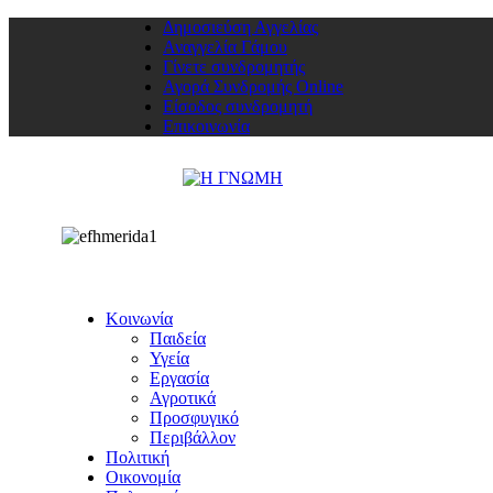
Δημοσιεύση Αγγελίας
Αναγγελία Γάμου
Γίνετε συνδρομητής
Αγορά Συνδρομής Online
Είσοδος συνδρομητή
Επικοινωνία
Κοινωνία
Παιδεία
Υγεία
Εργασία
Αγροτικά
Προσφυγικό
Περιβάλλον
Πολιτική
Οικονομία