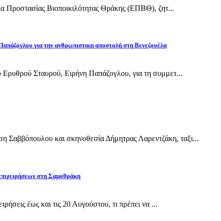
εία Προστασίας Βιοποικιλότητας Θράκης (ΕΠΒΘ), ζητ...
Παπάζογλου για την ανθρωπιστικη αποστολή στη Βενεζουέλα
 Ερυθρού Σταυρού, Ειρήνη Παπάζογλου, για τη συμμετ...
Σαββόπουλου και σκηνοθεσία Δήμητρας Λαρεντζάκη, ταξι...
 επιχειρήσεων στη Σαμοθράκη
ρήσεις έως και τις 20 Αυγούστου, τι πρέπει να ...