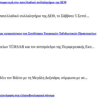
 συμμετοχή στο πανελλαδικό συλλαλητήριο της ΔΕΘ
ανελλαδικό συλλαλητήριο της ΔΕΘ, το Σάββατο 5 Σεπτέ...
ίδη με εκπροσώπους του Συνδέσμου Τουρκικών Ταξιδιωτικών Πρακτορείων
ίων TÜRSAB και τον αντιπρόεδρο της Περιφερειακής Εκπ...
έει τον Βάλτο με τη Μεγάλη Δοξιπάρα, σύμφωνα με αν...
υλοτόμηση στα ελληνοβουλγαρικά σύνορα