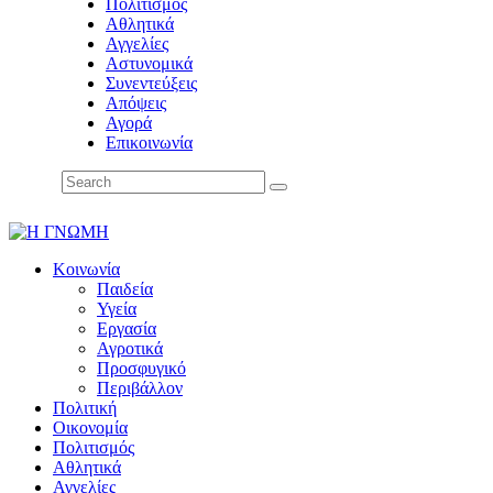
Πολιτισμός
Αθλητικά
Αγγελίες
Αστυνομικά
Συνεντεύξεις
Απόψεις
Αγορά
Επικοινωνία
Κοινωνία
Παιδεία
Υγεία
Εργασία
Αγροτικά
Προσφυγικό
Περιβάλλον
Πολιτική
Οικονομία
Πολιτισμός
Αθλητικά
Αγγελίες