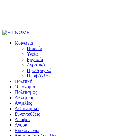
Κοινωνία
Παιδεία
Υγεία
Εργασία
Αγροτικά
Προσφυγικό
Περιβάλλον
Πολιτική
Οικονομία
Πολιτισμός
Αθλητικά
Αγγελίες
Αστυνομικά
Συνεντεύξεις
Απόψεις
Αγορά
Επικοινωνία
Δημοσιεύση Αγγελίας