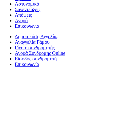
Αστυνομικά
Συνεντεύξεις
Απόψεις
Αγορά
Επικοινωνία
Δημοσιεύση Αγγελίας
Αναγγελία Γάμου
Γίνετε συνδρομητής
Αγορά Συνδρομής Online
Είσοδος συνδρομητή
Επικοινωνία