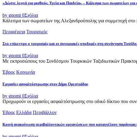
«Δώστε λεφτά για μισθούς, Υγεία και Παιδεία» – Κάλεσμα των σωματείων για
by gnomi
0
Σχόλια
Κάλεσμα των σωματείων της Αλεξανδρούπολης για συμμετοχή στο π
Περιφέρεια
Τουρισμός
Στο επίκεντρο ο τουρισμός και οι συνοριακές υποδομές στη συνάντηση Τοψ
by gnomi
0
Σχόλια
Με εκπροσώπους του Συνδέσμου Τουρκικών Ταξιδιωτικών Πρακτορε
Έβρος
Κοινωνία
Εργασίες ασφαλτόστρωσης στον Δήμο Ορεστιάδας
by gnomi
0
Σχόλια
Προχωρούν οι εργασίες ασφαλτόστρωσης στο οδικό δίκτυο που συνδ
Έβρος
Ελλάδα
Περιβάλλον
Κοινή ανακοίνωση περιβαλλοντικών οργανώσεων που καταγγέλουν παράνομη 
by gnomi
0
Σχόλια