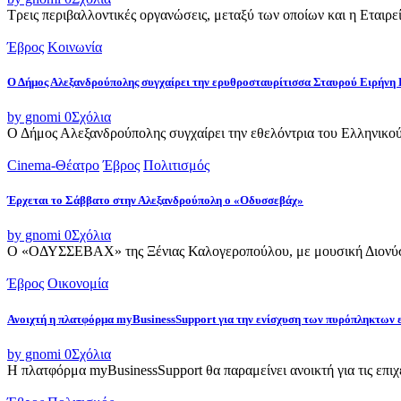
Τρεις περιβαλλοντικές οργανώσεις, μεταξύ των οποίων και η Εταιρ
Έβρος
Κοινωνία
Ο Δήμος Αλεξανδρούπολης συγχαίρει την ερυθροσταυρίτισσα Σταυρού Ειρήνη 
by gnomi
0
Σχόλια
Ο Δήμος Αλεξανδρούπολης συγχαίρει την εθελόντρια του Ελληνικού
Cinema-Θέατρο
Έβρος
Πολιτισμός
Έρχεται το Σάββατο στην Αλεξανδρούπολη ο «Οδυσσεβάχ»
by gnomi
0
Σχόλια
Ο «ΟΔΥΣΣΕΒΑΧ» της Ξένιας Καλογεροπούλου, με μουσική Διονύση 
Έβρος
Οικονομία
Ανοιχτή η πλατφόρμα myBusinessSupport για την ενίσχυση των πυρόπληκτων
by gnomi
0
Σχόλια
Η πλατφόρμα myBusinessSupport θα παραμείνει ανοικτή για τις επιχει